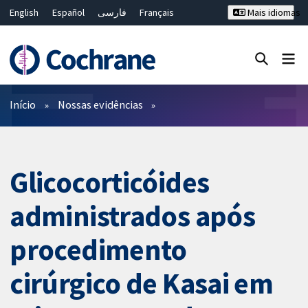
English
Español
فارسی
Français
Mais idiomas
Русский
Hrvatski
Deutsch
Bahasa Malaysia
ไทย
繁體中文
简体中文
Close search ✖
Filtros
Início
Nossas evidências
Glicocorticóides
administrados após
procedimento
cirúrgico de Kasai em