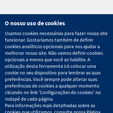
O nosso uso de cookies
Usamos cookies necessárias para fazer nosso site
funcionar. Gostaríamos também de definir
11-13 Cavendish
Contato
cookies analíticos opcionais para nos ajudar a
Square
Notícias
melhorar nosso site. Não vamos definir cookies
Evidências
Londres
Assessoria de
confiáveis.
W1G 0AN
imprensa
opcionais a menos que você as habilite. A
Decisões
Reino Unido
Sobre nós
utilização desta ferramenta irá colocar uma
informadas.
Emprego
cookie no seu dispositivo para lembrar as suas
Melhor saúde.
Cochrane
preferências. Você sempre pode alterar suas
Library
preferências de cookies a qualquer momento
clicando no link 'Configurações de cookies' no
rodapé de cada página.
A Cochrane Collaboration é uma organização sem fins lucrativos
Para informações mais detalhadas sobre as
(caridade nº 1045921) e uma empresa limitada por garantia (nº
03044323) registrada na Inglaterra e no País de Gales.
cookies que utilizamos, consulte nossa
Página