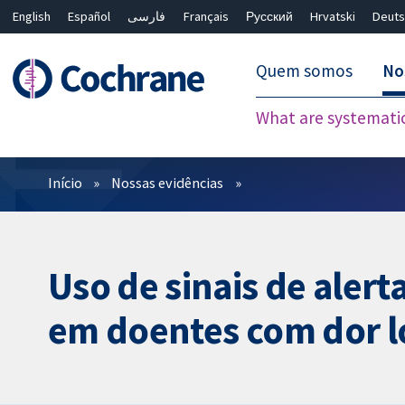
English
Español
فارسی
Français
Русский
Hrvatski
Deuts
Quem somos
No
What are systemati
Filtros
Início
Nossas evidências
Uso de sinais de alert
em doentes com dor 