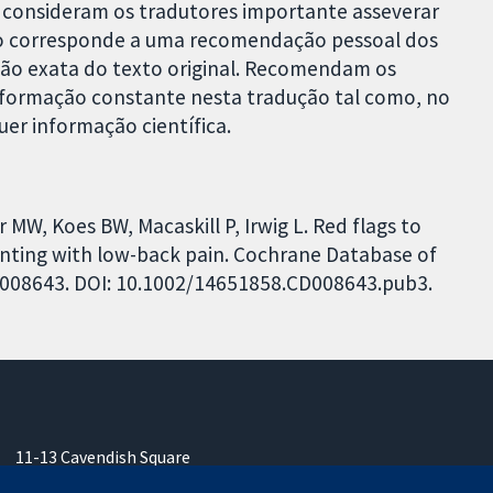
o, consideram os tradutores importante asseverar
ão corresponde a uma recomendação pessoal dos
ção exata do texto original. Recomendam os
 informação constante nesta tradução tal como, no
er informação científica.
MW, Koes BW, Macaskill P, Irwig L. Red flags to
senting with low-back pain. Cochrane Database of
 CD008643. DOI: 10.1002/14651858.CD008643.pub3.
11-13 Cavendish Square
Londres