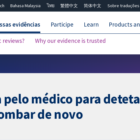
ch
Bahasa Malaysia
ไทย
繁體中文
简体中文
Sobre traduções
ssas evidências
Participe
Learn
Products an
c reviews?
Why our evidence is trusted
Close search ✖
a pelo médico para deteta
lombar de novo