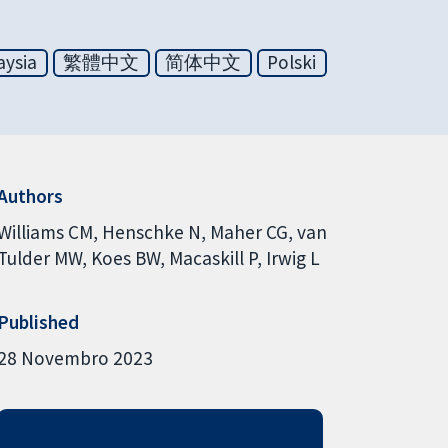
aysia
繁體中文
简体中文
Polski
Authors
Williams CM
Henschke N
Maher CG
van
Tulder MW
Koes BW
Macaskill P
Irwig L
Published
28 Novembro 2023