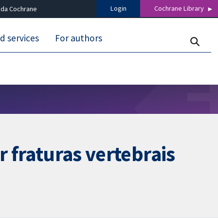
Login
Cochrane Library
 da Cochrane
d services
For authors
r fraturas vertebrais