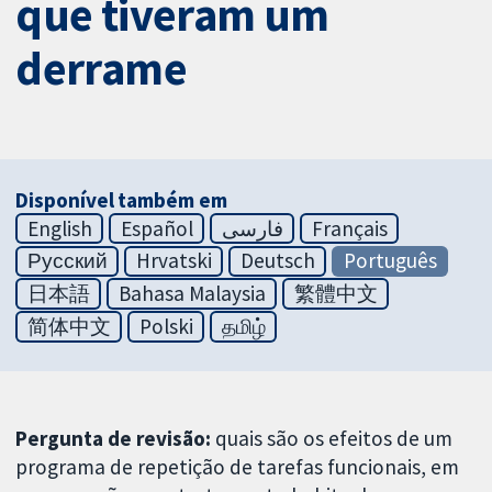
que tiveram um
derrame
Disponível também em
English
Español
فارسی
Français
Русский
Hrvatski
Deutsch
Português
日本語
Bahasa Malaysia
繁體中文
简体中文
Polski
தமிழ்
Pergunta de revisão:
quais são os efeitos de um
programa de repetição de tarefas funcionais, em