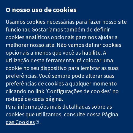
O nosso uso de cookies
Usamos cookies necessárias para fazer nosso site
funcionar. Gostaríamos também de definir
11-13 Cavendish
Contato
cookies analíticos opcionais para nos ajudar a
Square
Notícias
melhorar nosso site. Não vamos definir cookies
Evidências
Londres
Assessoria de
confiáveis.
opcionais a menos que você as habilite. A
W1G 0AN
imprensa
Decisões
Reino Unido
Sobre nós
utilização desta ferramenta irá colocar uma
informadas.
Emprego
cookie no seu dispositivo para lembrar as suas
Melhor saúde.
Cochrane
preferências. Você sempre pode alterar suas
Library
preferências de cookies a qualquer momento
clicando no link 'Configurações de cookies' no
rodapé de cada página.
A Cochrane Collaboration é uma organização sem fins lucrativos
Para informações mais detalhadas sobre as
(caridade nº 1045921) e uma empresa limitada por garantia (nº
03044323) registrada na Inglaterra e no País de Gales.
cookies que utilizamos, consulte nossa
Página
das Cookies
.
Copyright © 2026 The Cochrane Collaboration
Termos e condições do site
|
Aviso legal
|
Privacidade
|
Política