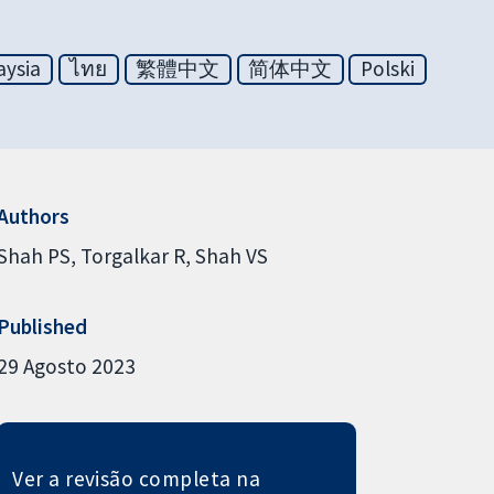
aysia
ไทย
繁體中文
简体中文
Polski
Authors
Shah PS
Torgalkar R
Shah VS
Published
29 Agosto 2023
Ver a revisão completa na