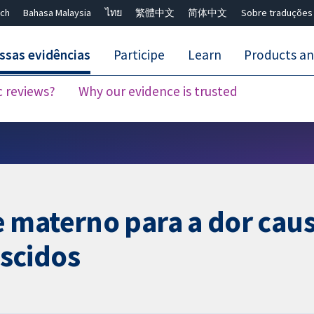
ch
Bahasa Malaysia
ไทย
繁體中文
简体中文
Sobre traduções
ssas evidências
Participe
Learn
Products an
c reviews?
Why our evidence is trusted
Close search ✖
 materno para a dor cau
scidos