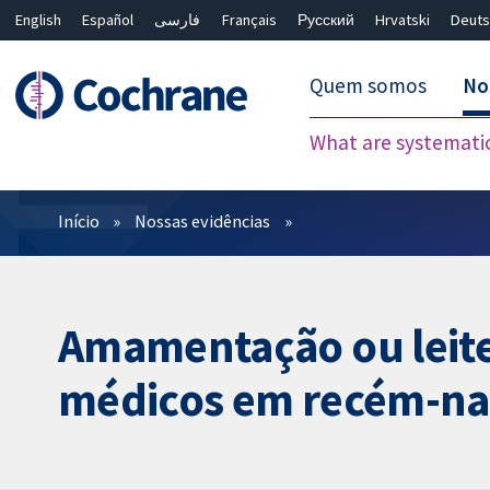
English
Español
فارسی
Français
Русский
Hrvatski
Deuts
Quem somos
No
What are systemati
Filtros
Início
Nossas evidências
Amamentação ou leite
médicos em recém-na