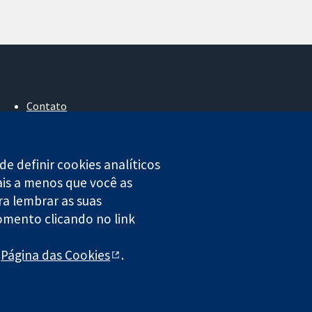
Contato
Notícias
Assessoria de imprensa
Sobre nós
e definir cookies analíticos
Emprego
ais a menos que você as
Cochrane Library
ra lembrar as suas
omento clicando no link
4323) registrada na Inglaterra e no País de Gales.
a
Página das Cookies
.
legal
|
Privacidade
|
Política de cookies
|
Configuração de cookies