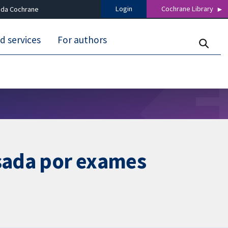
Login
Cochrane Library
 da Cochrane
d services
For authors
sada por exames