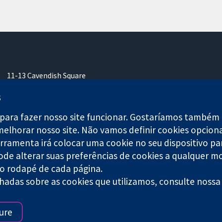
11-13 Cavendish Square
Londres
s
W1G 0AN
Reino Unido
para fazer nosso site funcionar. Gostaríamos também d
melhorar nosso site. Não vamos definir cookies opcion
ferramenta irá colocar uma cookie no seu dispositivo pa
ode alterar suas preferências de cookies a qualquer m
no rodapé de cada página.
caridade nº 1045921) e uma empresa limitada por garantia (nº 0304
hadas sobre as cookies que utilizamos, consulte noss
Termos e condições do site
|
Aviso 
ure