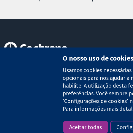
O nosso uso de cookie
Evidências confiáveis.
Decisões informadas.
Usamos cookies necessárias 
Melhor saúde.
opcionais para nos ajudar a 
habilite. A utilização desta 
preferências. Você sempre p
'Configurações de cookies' 
A Cochrane Collaboration é uma organização sem fins lucrativos (
Para informações mais detal
Copyright © 2026 The Cochrane Collaboration
Aceitar todas
Config