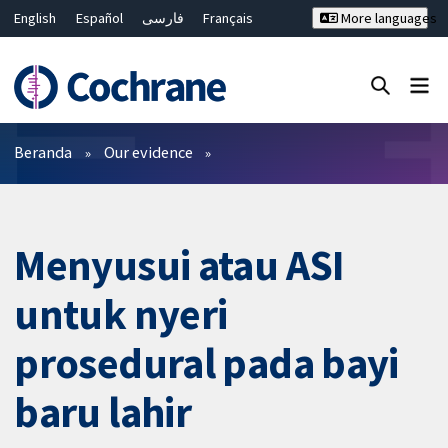
English
Español
فارسی
Français
More languages
Русский
Hrvatski
Deutsch
Bahasa Malaysia
ไทย
繁體中文
简体中文
Close search ✖
Filter
Beranda
Our evidence
Menyusui atau ASI
untuk nyeri
prosedural pada bayi
baru lahir