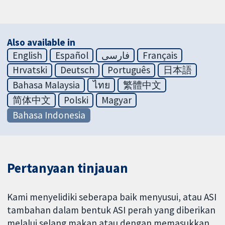
Also available in
English
Español
فارسی
Français
Hrvatski
Deutsch
Português
日本語
Bahasa Malaysia
ไทย
繁體中文
简体中文
Polski
Magyar
Bahasa Indonesia
Pertanyaan tinjauan
Kami menyelidiki seberapa baik menyusui, atau ASI
tambahan dalam bentuk ASI perah yang diberikan
melalui selang makan atau dengan memasukkan