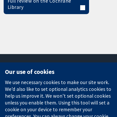
Full review on the Cochrane
Library
Our use of cookies
11-13 Cavendish
Contact us
We use necessary cookies to make our site work.
Square
News
Trusted
We'd also like to set optional analytics cookies to
London
Press office
evidence.
W1G 0AN
About us
help us improve it. We won't set optional cookies
Informed
Inggris
Jobs
unless you enable them. Using this tool will set a
decisions.
Cochrane
cookie on your device to remember your
Better health.
Library
preferences. You can always change your cookie