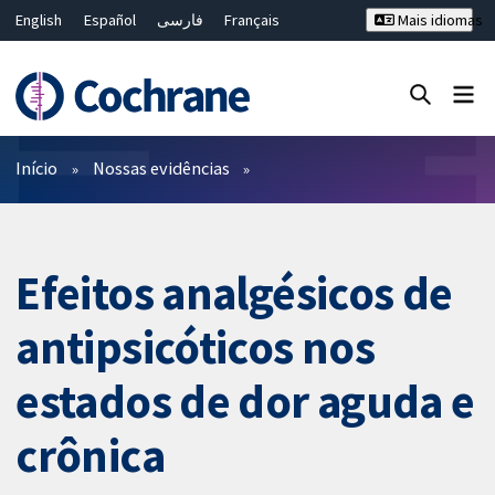
English
Español
فارسی
Français
Mais idiomas
Русский
Hrvatski
Deutsch
Bahasa Malaysia
ไทย
繁體中文
简体中文
Close search ✖
Filtros
Início
Nossas evidências
Efeitos analgésicos de
antipsicóticos nos
estados de dor aguda e
crônica