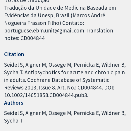
Notas de tradução
Tradução da Unidade de Medicina Baseada em
Evidências da Unesp, Brazil (Marcos André
Nogueira Frasson Filho) Contato:
portuguese.ebm.unit@gmail.com Translation
notes: CD004844
Citation
Seidel S, Aigner M, Ossege M, Pernicka E, Wildner B,
Sycha T. Antipsychotics for acute and chronic pain
in adults. Cochrane Database of Systematic
Reviews 2013, Issue 8. Art. No.: CD004844. DOI:
10.1002/14651858.CD004844.pub3.
Authors
Seidel S
Aigner M
Ossege M
Pernicka E
Wildner B
Sycha T