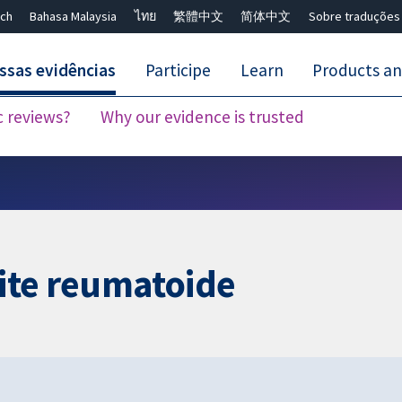
ch
Bahasa Malaysia
ไทย
繁體中文
简体中文
Sobre traduções
ssas evidências
Participe
Learn
Products an
c reviews?
Why our evidence is trusted
Close search ✖
rite reumatoide