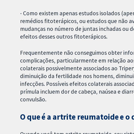
- Como existem apenas estudos isolados (ape
remédios fitoterápicos, ou estudos que não a
mudanças no número de juntas inchadas ou do
efeitos desses outros fitoterápicos.
Frequentemente não conseguimos obter inform
complicações, particularmente em relação aos
colaterais possivelmente associados ao Triper
diminuição da fertilidade nos homens, diminui
infecções. Possíveis efeitos colaterais associ
prímula incluem dor de cabeça, naúsea e diarr
convulsão.
O que é a artrite reumatoide e o
Quando você tem artrite reumatoide, seu si