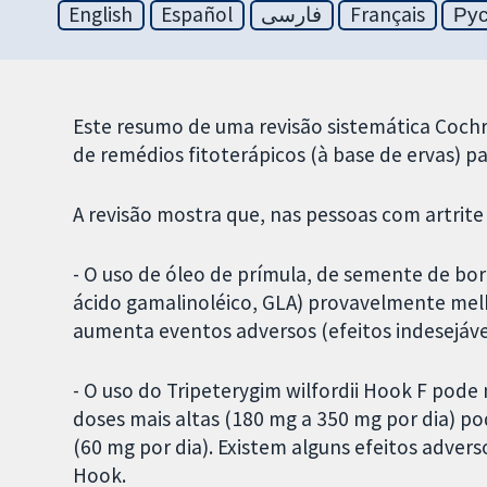
English
Español
فارسی
Français
Ру
Este resumo de uma revisão sistemática Cochr
de remédios fitoterápicos (à base de ervas) pa
A revisão mostra que, nas pessoas com artrit
- O uso de óleo de prímula, de semente de b
ácido gamalinoléico, GLA) provavelmente mel
aumenta eventos adversos (efeitos indesejávei
- O uso do Tripeterygim wilfordii Hook F pode
doses mais altas (180 mg a 350 mg por dia) po
(60 mg por dia). Existem alguns efeitos advers
Hook.