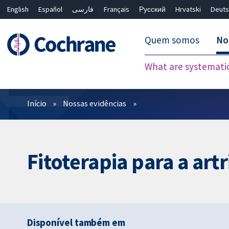
English
Español
فارسی
Français
Русский
Hrvatski
Deuts
Quem somos
No
What are systemati
Filtros
Início
Nossas evidências
Fitoterapia para a art
Disponível também em