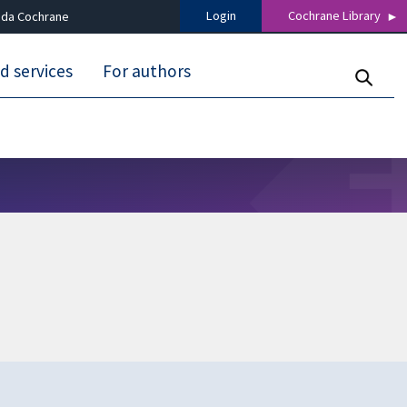
Login
Cochrane Library
 da Cochrane
d services
For authors