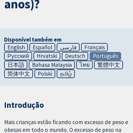
anos)?
Disponível também em
English
Español
فارسی
Français
Русский
Hrvatski
Deutsch
Português
日本語
Bahasa Malaysia
ไทย
繁體中文
简体中文
Polski
தமிழ்
Introdução
Mais crianças estão ficando com excesso de peso e
obesas em todo o mundo. O excesso de peso na