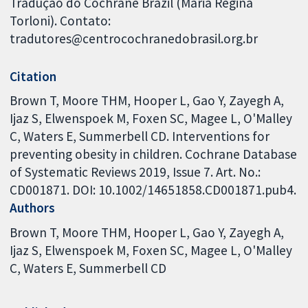
Tradução do Cochrane Brazil (Maria Regina
Torloni). Contato:
tradutores@centrocochranedobrasil.org.br
Citation
Brown T, Moore THM, Hooper L, Gao Y, Zayegh A,
Ijaz S, Elwenspoek M, Foxen SC, Magee L, O'Malley
C, Waters E, Summerbell CD. Interventions for
preventing obesity in children. Cochrane Database
of Systematic Reviews 2019, Issue 7. Art. No.:
CD001871. DOI: 10.1002/14651858.CD001871.pub4.
Authors
Brown T
Moore THM
Hooper L
Gao Y
Zayegh A
Ijaz S
Elwenspoek M
Foxen SC
Magee L
O'Malley
C
Waters E
Summerbell CD