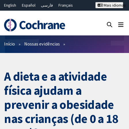
English
Español
فارسی
Français
Mais idiomas
Русский
Hrvatski
Deutsch
Bahasa Malaysia
ไทย
繁體中文
简体中文
Close search ✖
Filtros
Início
Nossas evidências
A dieta e a atividade
física ajudam a
prevenir a obesidade
nas crianças (de 0 a 18