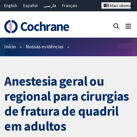
English
Español
فارسی
Français
Mais idiomas
Русский
Hrvatski
Deutsch
Bahasa Malaysia
ไทย
繁體中文
简体中文
Close search ✖
Filtros
Início
Nossas evidências
Anestesia geral ou
regional para cirurgias
de fratura de quadril
em adultos