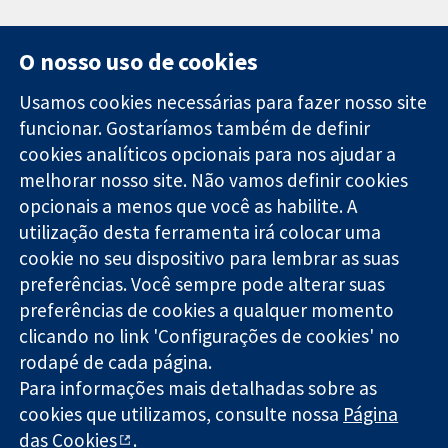
O nosso uso de cookies
Usamos cookies necessárias para fazer nosso site
funcionar. Gostaríamos também de definir
11-13 Cavendish
Contato
cookies analíticos opcionais para nos ajudar a
Square
Notícias
melhorar nosso site. Não vamos definir cookies
Evidências
Londres
Assessoria de
confiáveis.
opcionais a menos que você as habilite. A
W1G 0AN
imprensa
Decisões
Reino Unido
Sobre nós
utilização desta ferramenta irá colocar uma
informadas.
Emprego
cookie no seu dispositivo para lembrar as suas
Melhor saúde.
Cochrane
preferências. Você sempre pode alterar suas
Library
preferências de cookies a qualquer momento
clicando no link 'Configurações de cookies' no
rodapé de cada página.
A Cochrane Collaboration é uma organização sem fins lucrativos
Para informações mais detalhadas sobre as
(caridade nº 1045921) e uma empresa limitada por garantia (nº
cookies que utilizamos, consulte nossa
Página
03044323) registrada na Inglaterra e no País de Gales.
das Cookies
.