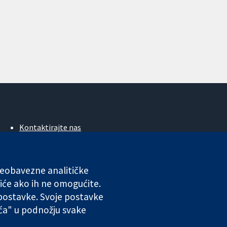
Kontaktirajte nas
Novosti
Ured za medije
O nama
 neobavezne analitičke
Poslovi
iće ako ih ne omogućite.
Cochrane Library
 postavke. Svoje postavke
ića" u podnožju svake
ales. VAT registration number GB 718 2127 49.