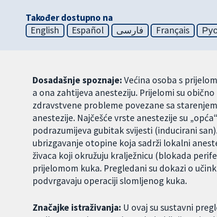
Također dostupno na
English
Español
فارسی
Français
Ру
Dosadašnje spoznaje:
Većina osoba s prijelom
a ona zahtijeva anesteziju. Prijelomi su običn
zdravstvene probleme povezane sa starenjem,
anestezije. Najčešće vrste anestezije su „opća“
podrazumijeva gubitak svijesti (inducirani san
ubrizgavanje otopine koja sadrži lokalni aneste
živaca koji okružuju kralježnicu (blokada perifer
prijelomom kuka. Pregledani su dokazi o učink
podvrgavaju operaciji slomljenog kuka.
Značajke istraživanja:
U ovaj su sustavni pregl