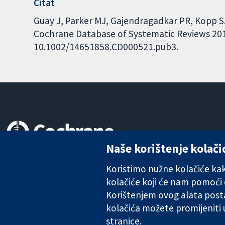
Citat
Guay J, Parker MJ, Gajendragadkar PR, Kopp S. 
Cochrane Database of Systematic Reviews 2016,
10.1002/14651858.CD000521.pub3.
Naše korištenje kolači
Pouzdani dokazi.
Utemeljeni dokazi.
Koristimo nužne kolačiće kako
Bolje zdravlje.
kolačiće koji će nam pomoći
Korištenjem ovog alata posta
kolačića možete promijeniti
The Cochrane Collaboration is a charity (no. 1045921) and a comp
stranice.