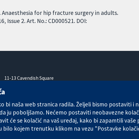
Anaesthesia for hip fracture surgery in adults.
 Issue 2. Art. No.: CD000521. DOI:
11-13 Cavendish Square
London
ća
W1G 0AN
Ujedinjeno Kraljevstvo
 bi naša web stranica radila. Željeli bismo postaviti i
 da ju poboljšamo. Nećemo postaviti neobavezne kolač
vit će se kolačić na vaš uređaj, kako bi zapamtili vaše
 u bilo kojem trenutku klikom na vezu "Postavke kolač
any limited by guarantee (no. 03044323) registered in England & W