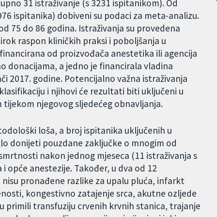
kupno 31 istraživanje (s 3231 ispitanikom). Od
2976 ispitanika) dobiveni su podaci za meta-analizu.
od 75 do 86 godina. Istraživanja su provedena
irok raspon kliničkih praksi i poboljšanja u
financirana od proizvođača anestetika ili agencija
no donacijama, a jedno je financirala vladina
ači 2017. godine. Potencijalno važna istraživanja
sifikaciju i njihovi će rezultati biti uključeni u
tijekom njegovog sljedećeg obnavljanja.
todološki loša, a broj ispitanika uključenih u
oglo donijeti pouzdane zaključke o mnogim od
smrtnosti nakon jednog mjeseca (11 istraživanja s
 i opće anestezije. Također, u dva od 12
e nisu pronađene razlike za upalu pluća, infarkt
osti, kongestivno zatajenje srca, akutne ozljede
u primili transfuziju crvenih krvnih stanica, trajanje