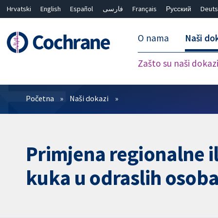
Hrvatski
English
Español
فارسی
Français
Русский
Deuts
O nama
Naši do
Zašto su naši dokaz
Prečistači
Početna
Naši dokazi
Primjena regionalne il
kuka u odraslih osob