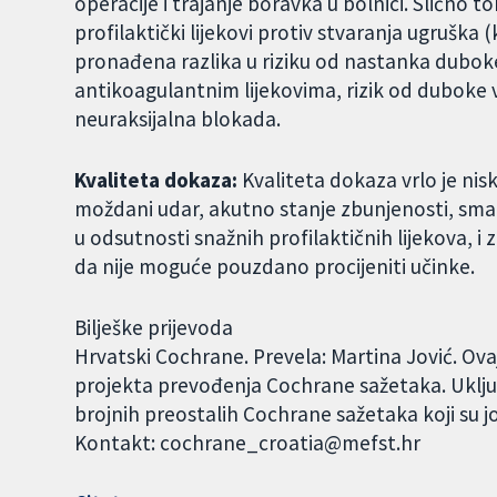
operacije i trajanje boravka u bolnici. Slično to
profilaktički lijekovi protiv stvaranja ugruška 
pronađena razlika u riziku od nastanka dubok
antikoagulantnim lijekovima, rizik od duboke 
neuraksijalna blokada.
Kvaliteta dokaza:
Kvaliteta dokaza vrlo je nis
moždani udar, akutno stanje zbunjenosti, sm
u odsutnosti snažnih profilaktičnih lijekova, i
da nije moguće pouzdano procijeniti učinke.
Bilješke prijevoda
Hrvatski Cochrane. Prevela: Martina Jović. Ov
projekta prevođenja Cochrane sažetaka. Uklju
brojnih preostalih Cochrane sažetaka koji su j
Kontakt: cochrane_croatia@mefst.hr