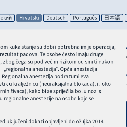
сский
Hrvatski
Deutsch
Português
日本語
om kuka starije su dobi i potrebna im je operacija,
o rezultat padova. Te osobe često imaju druge
 zbog čega su pod većim rizikom od smrti nakon
 i „regionalna anestezija“. Opća anestezija
). Regionalna anestezija podrazumijeva
tik u kralježnicu (neuraksijalna blokada), ili oko
nih živaca), kako bi se spriječila bol u nozi s
u regionalne anestezije na osobe koje se
ed uključeni dokazi objavljeni do ožujka 2014.