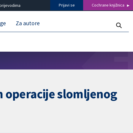
Prijavi se
Cochrane knjižnica
prijevodima
uge
Za autore
m operacije slomljenog