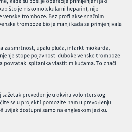
me, kada su poslije operacije primijenjeni jaki
(kao što je niskomolekularni heparin), nije
e venske tromboze. Bez profilakse snažnim
venske tromboze bio je manji kada se primjenjivala
ka za smrtnost, upalu pluća, infarkt miokarda,
anjenje stope pojavnosti duboke venske tromboze
 za povratak ispitanika vlastitim kućama. To znači
aj sažetak preveden je u okviru volonterskog
čite se u projekt i pomozite nam u prevođenju
oš uvijek dostupni samo na engleskom jeziku.