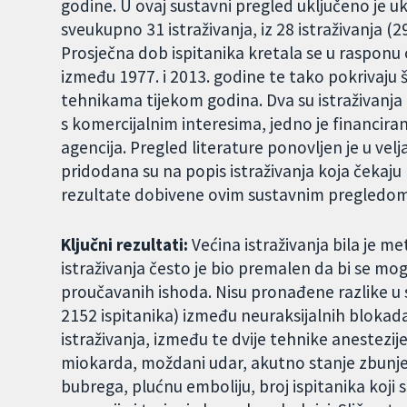
godine. U ovaj sustavni pregled uključeno je u
sveukupno 31 istraživanja, iz 28 istraživanja (
Prosječna dob ispitanika kretala se u rasponu 
između 1977. i 2013. godine te tako pokrivaju š
tehnikama tijekom godina. Dva su istraživanja 
s komercijalnim interesima, jedno je financira
agencija. Pregled literature ponovljen je u velj
pridodana su na popis istraživanja koja čekaju kla
rezultate dobivene ovim sustavnim pregledom 
Ključni rezultati:
Većina istraživanja bila je me
istraživanja često je bio premalen da bi se m
proučavanih ishoda. Nisu pronađene razlike u 
2152 ispitanika) između neuraksijalnih blokada
istraživanja, između te dvije tehnike anestezij
miokarda, moždani udar, akutno stanje zbunjen
bubrega, plućnu emboliju, broj ispitanika koji s