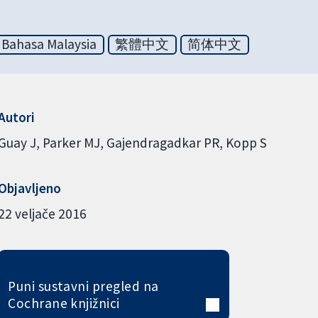
Bahasa Malaysia
繁體中文
简体中文
Autori
Guay J
Parker MJ
Gajendragadkar PR
Kopp S
Objavljeno
22 veljače 2016
Puni sustavni pregled na
Cochrane knjižnici