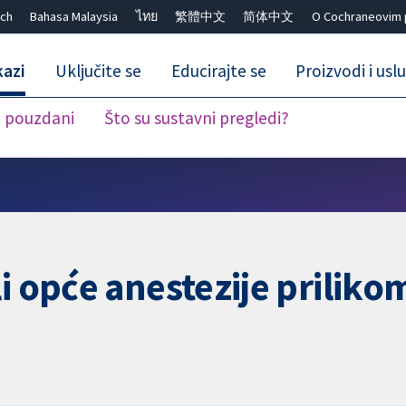
ch
Bahasa Malaysia
ไทย
繁體中文
简体中文
O Cochraneovim 
kazi
Uključite se
Educirajte se
Proizvodi i usl
i pouzdani
Što su sustavni pregledi?
Close search ✖
i opće anestezije priliko
a