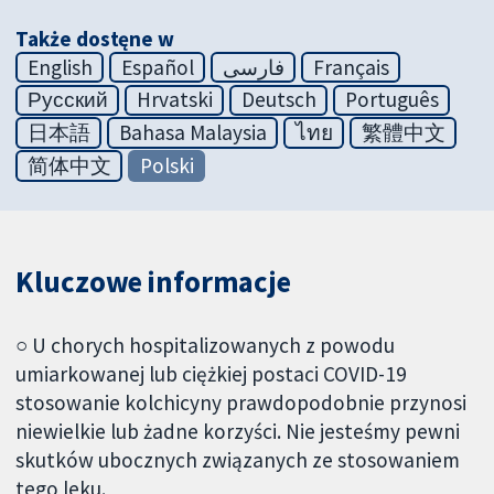
Także dostęne w
English
Español
فارسی
Français
Русский
Hrvatski
Deutsch
Português
日本語
Bahasa Malaysia
ไทย
繁體中文
简体中文
Polski
Kluczowe informacje
○ U chorych hospitalizowanych z powodu
umiarkowanej lub ciężkiej postaci COVID-19
stosowanie kolchicyny prawdopodobnie przynosi
niewielkie lub żadne korzyści. Nie jesteśmy pewni
skutków ubocznych związanych ze stosowaniem
tego leku.