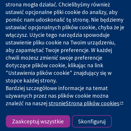
strona mogła działać. Chcielibyśmy również
11-13 Cavendish
Kontakt
ustawić opcjonalne pliki cookie do analizy, aby
Square
Nowości
pomóc nam udoskonalić tę stronę. Nie będziemy
Wiarygodne dane
Londyn
Biuro
ustawiać opcjonalnych plików cookie, chyba że je
naukowe.
W1G 0AN
prasowe
Świadome
włączysz. Użycie tego narzędzia spowoduje
Wielka Brytania
O nas
decyzje.
Praca
ustawienie pliku cookie na Twoim urządzeniu,
Lepsze zdrowie.
Cochrane
aby zapamiętać Twoje preferencje. W każdej
Library
chwili możesz zmienić swoje preferencje
dotyczące plików cookie, klikając na link
"Ustawienia plików cookie" znajdujący się w
Cochrane Collaboration to organizacja charytatywna (nr
stopce każdej strony.
1045921) i spółka z ograniczoną odpowiedzialnością (nr
Bardziej szczegółowe informacje na temat
03044323) zarejestrowana w Anglii i Walii. Numer rejestracyjny
VAT GB 718
używanych przez nas plików cookie można
znaleźć na naszej
stronieStrona plików cookies
Copyright © 2026 The Cochrane Collaboration
Warunki korzystania ze strony internetowej
|
Informacje
prawne
|
Prywatność
|
Polityka plików cookies
|
Ustawienia
Zaakceptuj wszystkie
Skonfiguruj
plików cookie