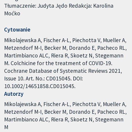
Tłumaczenie: Judyta Jędo Redakcja: Karolina
Moćko
Cytowanie
Mikolajewska A, Fischer A-L, Piechotta V, Mueller A,
Metzendorf M-I, Becker M, Dorando E, Pacheco RL,
Martimbianco ALC, Riera R, Skoetz N, Stegemann
M. Colchicine for the treatment of COVID-19.
Cochrane Database of Systematic Reviews 2021,
Issue 10. Art. No.: CD015045. DOI:
10.1002/14651858.CD015045.
Autorzy
Mikolajewska A
Fischer A-L
Piechotta V
Mueller A
Metzendorf M-I
Becker M
Dorando E
Pacheco RL
Martimbianco ALC
Riera R
Skoetz N
Stegemann
M