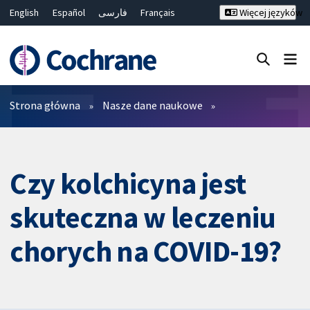
English
Español
فارسی
Français
Więcej języków
Русский
Hrvatski
Deutsch
Bahasa Malaysia
ไทย
繁體中文
简体中文
Close search ✖
Filtry
Strona główna
Nasze dane naukowe
Czy kolchicyna jest
skuteczna w leczeniu
chorych na COVID-19?