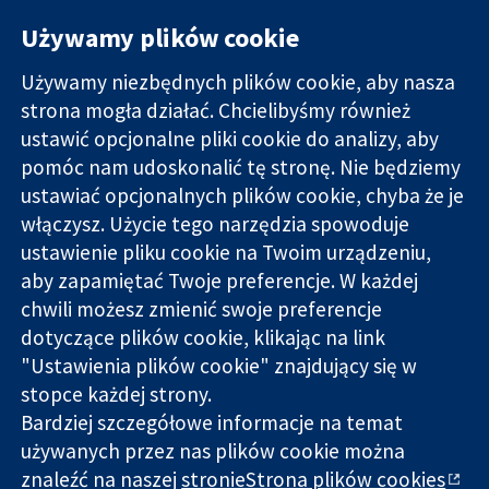
Używamy plików cookie
Używamy niezbędnych plików cookie, aby nasza
strona mogła działać. Chcielibyśmy również
11-13 Cavendish
Kontakt
ustawić opcjonalne pliki cookie do analizy, aby
Square
Nowości
pomóc nam udoskonalić tę stronę. Nie będziemy
Wiarygodne dane
Londyn
Biuro
ustawiać opcjonalnych plików cookie, chyba że je
naukowe.
W1G 0AN
prasowe
Świadome
Wielka Brytania
O nas
włączysz. Użycie tego narzędzia spowoduje
decyzje.
Praca
ustawienie pliku cookie na Twoim urządzeniu,
Lepsze zdrowie.
Cochrane
aby zapamiętać Twoje preferencje. W każdej
Library
chwili możesz zmienić swoje preferencje
dotyczące plików cookie, klikając na link
"Ustawienia plików cookie" znajdujący się w
Cochrane Collaboration to organizacja charytatywna (nr
stopce każdej strony.
1045921) i spółka z ograniczoną odpowiedzialnością (nr
Bardziej szczegółowe informacje na temat
03044323) zarejestrowana w Anglii i Walii. Numer rejestracyjny
VAT GB 718
używanych przez nas plików cookie można
znaleźć na naszej
stronieStrona plików cookies