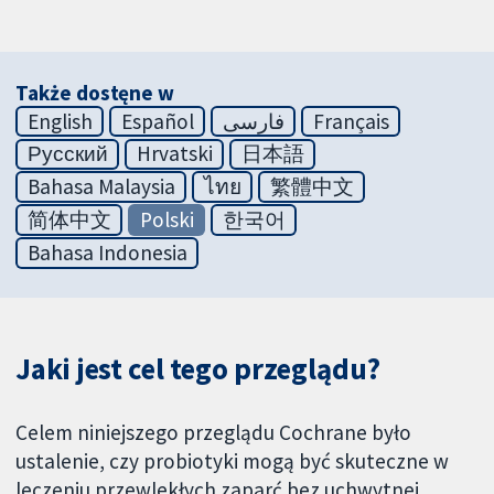
Także dostęne w
English
Español
فارسی
Français
Русский
Hrvatski
日本語
Bahasa Malaysia
ไทย
繁體中文
简体中文
Polski
한국어
Bahasa Indonesia
Jaki jest cel tego przeglądu?
Celem niniejszego przeglądu Cochrane było
ustalenie, czy probiotyki mogą być skuteczne w
leczeniu przewlekłych zaparć bez uchwytnej