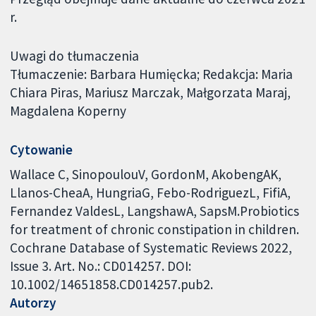
r.
Uwagi do tłumaczenia
Tłumaczenie: Barbara Humięcka; Redakcja: Maria
Chiara Piras, Mariusz Marczak, Małgorzata Maraj,
Magdalena Koperny
Cytowanie
Wallace C, SinopoulouV, GordonM, AkobengAK,
Llanos-CheaA, HungriaG, Febo-RodriguezL, FifiA,
Fernandez ValdesL, LangshawA, SapsM.Probiotics
for treatment of chronic constipation in children.
Cochrane Database of Systematic Reviews 2022,
Issue 3. Art. No.: CD014257. DOI:
10.1002/14651858.CD014257.pub2.
Autorzy