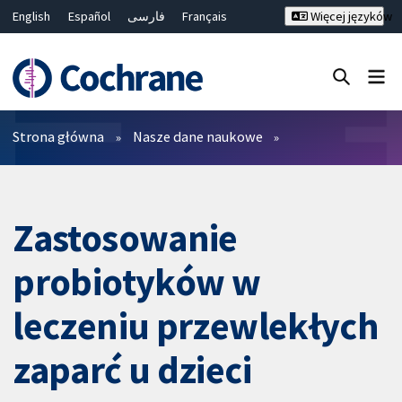
English
Español
فارسی
Français
Więcej języków
Русский
Hrvatski
Deutsch
Bahasa Malaysia
ไทย
繁體中文
简体中文
Close search ✖
Filtry
Strona główna
Nasze dane naukowe
Zastosowanie
probiotyków w
leczeniu przewlekłych
zaparć u dzieci