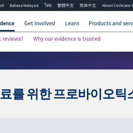
ch
Bahasa Malaysia
ไทย
繁體中文
简体中文
About Cochrane t
idence
Get involved
Learn
Products and serv
c reviews?
Why our evidence is trusted
Close search ✖
치료를 위한 프로바이오틱