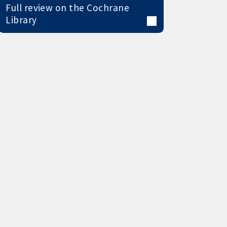
Full review on the Cochrane
Library