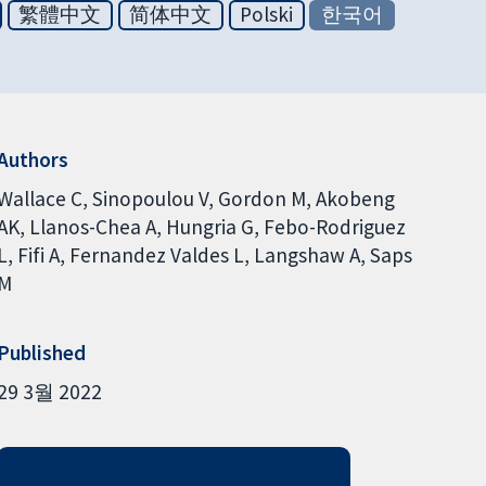
繁體中文
简体中文
Polski
한국어
Authors
Wallace C
Sinopoulou V
Gordon M
Akobeng
AK
Llanos-Chea A
Hungria G
Febo-Rodriguez
L
Fifi A
Fernandez Valdes L
Langshaw A
Saps
M
Published
29 3월 2022