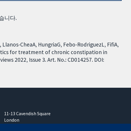
습니다.
Llanos-CheaA, HungriaG, Febo-RodriguezL, FifiA,
cs for treatment of chronic constipation in
iews 2022, Issue 3. Art. No.: CD014257. DOI:
11-13 Cavendish Square
London
W1G 0AN