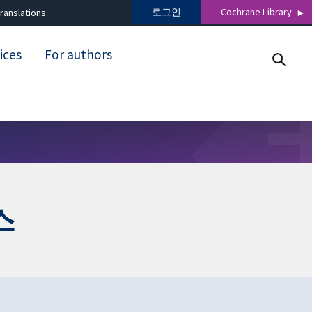
로그인
Cochrane Library
ranslations
ices
For authors
스