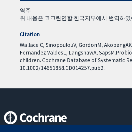
역주
위 내용은 코크란연합 한국지부에서 번역하였
Citation
Wallace C, SinopoulouV, GordonM, AkobengAK, 
Fernandez ValdesL, LangshawA, SapsM.Probioti
children. Cochrane Database of Systematic Rev
10.1002/14651858.CD014257.pub2.
Trusted evidence.