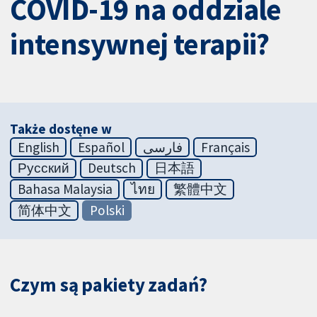
COVID-19 na oddziale
intensywnej terapii?
Także dostęne w
English
Español
فارسی
Français
Русский
Deutsch
日本語
Bahasa Malaysia
ไทย
繁體中文
简体中文
Polski
Czym są pakiety zadań?