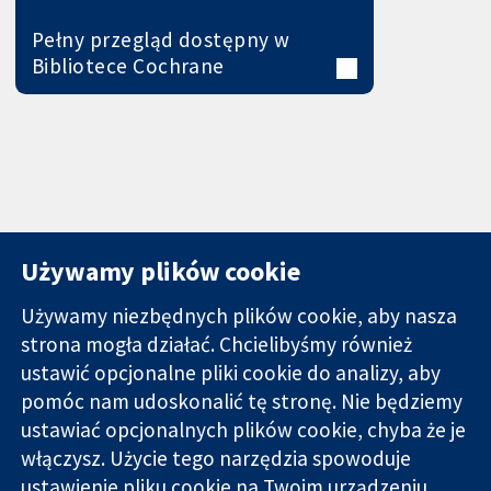
Pełny przegląd dostępny w
Bibliotece Cochrane
Używamy plików cookie
Używamy niezbędnych plików cookie, aby nasza
strona mogła działać. Chcielibyśmy również
11-13 Cavendish
Kontakt
ustawić opcjonalne pliki cookie do analizy, aby
Square
Nowości
pomóc nam udoskonalić tę stronę. Nie będziemy
Wiarygodne dane
Londyn
Biuro
ustawiać opcjonalnych plików cookie, chyba że je
naukowe.
W1G 0AN
prasowe
Świadome
włączysz. Użycie tego narzędzia spowoduje
Wielka Brytania
O nas
decyzje.
Praca
ustawienie pliku cookie na Twoim urządzeniu,