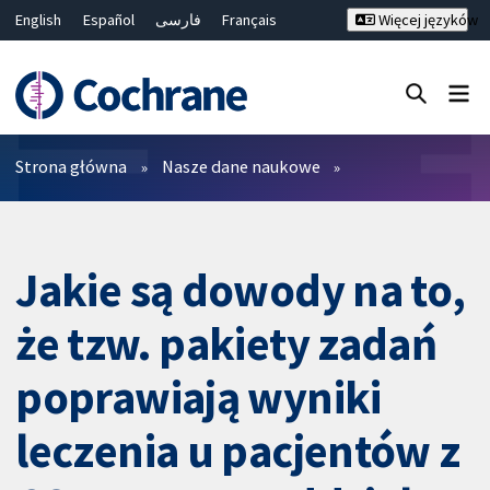
English
Español
فارسی
Français
Więcej języków
Русский
Hrvatski
Deutsch
Bahasa Malaysia
ไทย
繁體中文
简体中文
Close search ✖
Filtry
Strona główna
Nasze dane naukowe
Jakie są dowody na to,
że tzw. pakiety zadań
poprawiają wyniki
leczenia u pacjentów z