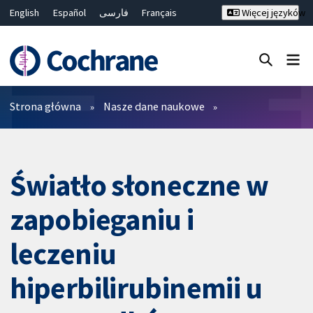
English
Español
فارسی
Français
Więcej języków
Русский
Hrvatski
Deutsch
Bahasa Malaysia
ไทย
繁體中文
简体中文
Close search ✖
Filtry
Strona główna
Nasze dane naukowe
Światło słoneczne w
zapobieganiu i
leczeniu
hiperbilirubinemii u