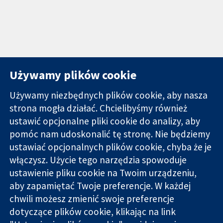
Używamy plików cookie
Używamy niezbędnych plików cookie, aby nasza
strona mogła działać. Chcielibyśmy również
11-13 Cavendish
Kontakt
ustawić opcjonalne pliki cookie do analizy, aby
Square
Nowości
pomóc nam udoskonalić tę stronę. Nie będziemy
Wiarygodne dane
Londyn
Biuro
ustawiać opcjonalnych plików cookie, chyba że je
naukowe.
W1G 0AN
prasowe
Świadome
włączysz. Użycie tego narzędzia spowoduje
Wielka Brytania
O nas
decyzje.
Praca
ustawienie pliku cookie na Twoim urządzeniu,
Lepsze zdrowie.
Cochrane
aby zapamiętać Twoje preferencje. W każdej
Library
chwili możesz zmienić swoje preferencje
dotyczące plików cookie, klikając na link