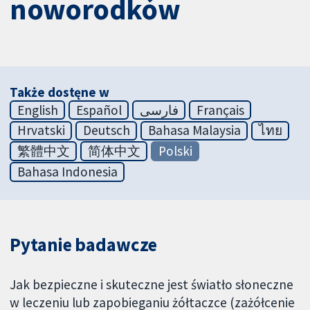
noworodków
Także dostęne w
English
Español
فارسی
Français
Hrvatski
Deutsch
Bahasa Malaysia
ไทย
繁體中文
简体中文
Polski
Bahasa Indonesia
Pytanie badawcze
Jak bezpieczne i skuteczne jest światło słoneczne
w leczeniu lub zapobieganiu żółtaczce (zażółcenie