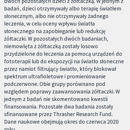
dwóch pozostałych dzieci z żółtaczką. W jednym z
badań, dzieci otrzymywały albo terapię światłem
słonecznym, albo nie otrzymywały żadnego
leczenia, w celu oceny wpływu światła
słonecznego na zapobieganie lub redukcję
żółtaczki. W pozostałych dwóch badaniach,
niemowlęta z żółtaczką zostały losowo
przydzielone do leczenia za pomocą urządzeń do
fototerapii lub do ekspozycji na światło słoneczne
przez namiot filtrujący światło, który blokował
spektrum ultrafioletowe i promieniowanie
podczerwone. Obie grupy porównano pod
względem poprawy zaawansowania żółtaczki. W
jednym z badań nie skomentowano kwestii
finansowania. Pozostałe dwa badania zostały
sfinansowane przez Thrasher Research Fund.
Dane naukowe obejmują okres do czerwca 2020
roku.