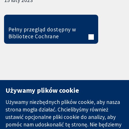
Pełny przegląd dostępny w
Bibliotece Cochrane
Używamy plików cookie
Używamy niezbędnych plików cookie, aby nasza
strona mogła działać. Chcielibyśmy również
11-13 Cavendish
Kontakt
ustawić opcjonalne pliki cookie do analizy, aby
Square
Nowości
pomóc nam udoskonalić tę stronę. Nie będziemy
Wiarygodne dane
Londyn
Biuro