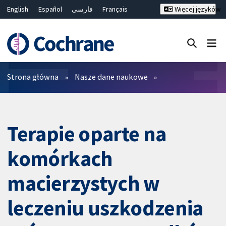
English
Español
فارسی
Français
Więcej języków
Русский
Hrvatski
Deutsch
Bahasa Malaysia
ไทย
繁體中文
简体中文
Close search ✖
Filtry
Strona główna
Nasze dane naukowe
Terapie oparte na
komórkach
macierzystych w
leczeniu uszkodzenia