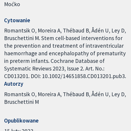
Moćko
Cytowanie
Romantsik O, Moreira A, Thébaud B, Ådén U, Ley D,
Bruschettini M. Stem cell-based interventions for
the prevention and treatment of intraventricular
haemorrhage and encephalopathy of prematurity
in preterm infants. Cochrane Database of
Systematic Reviews 2023, Issue 2. Art. No.:
CD013201. DOI: 10.1002/14651858.CD013201.pub3.
Autorzy
Romantsik O
Moreira A
Thébaud B
Ådén U
Ley D
Bruschettini M
Opublikowane
15 luty 2023