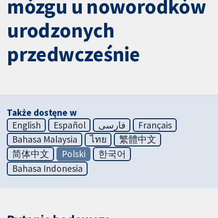
mózgu u noworodków
urodzonych
przedwcześnie
Także dostęne w
English
Español
فارسی
Français
Bahasa Malaysia
ไทย
繁體中文
简体中文
Polski
한국어
Bahasa Indonesia