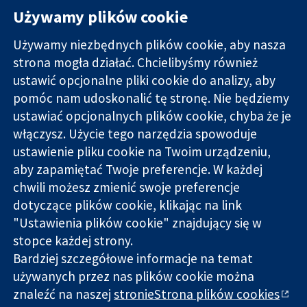
Używamy plików cookie
Używamy niezbędnych plików cookie, aby nasza
strona mogła działać. Chcielibyśmy również
11-13 Cavendish
Kontakt
ustawić opcjonalne pliki cookie do analizy, aby
Square
Nowości
pomóc nam udoskonalić tę stronę. Nie będziemy
Wiarygodne dane
Londyn
Biuro
ustawiać opcjonalnych plików cookie, chyba że je
naukowe.
W1G 0AN
prasowe
Świadome
włączysz. Użycie tego narzędzia spowoduje
Wielka Brytania
O nas
decyzje.
Praca
ustawienie pliku cookie na Twoim urządzeniu,
Lepsze zdrowie.
Cochrane
aby zapamiętać Twoje preferencje. W każdej
Library
chwili możesz zmienić swoje preferencje
dotyczące plików cookie, klikając na link
"Ustawienia plików cookie" znajdujący się w
Cochrane Collaboration to organizacja charytatywna (nr
stopce każdej strony.
1045921) i spółka z ograniczoną odpowiedzialnością (nr
Bardziej szczegółowe informacje na temat
03044323) zarejestrowana w Anglii i Walii. Numer rejestracyjny
używanych przez nas plików cookie można
VAT GB 718
znaleźć na naszej
stronieStrona plików cookies
Copyright © 2026 The Cochrane Collaboration