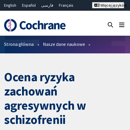
English
Español
فارسی
Français
Więcej języków
Русский
Hrvatski
Deutsch
Bahasa Malaysia
ไทย
繁體中文
简体中文
Close search ✖
Filtry
Strona główna
Nasze dane naukowe
Ocena ryzyka
zachowań
agresywnych w
schizofrenii