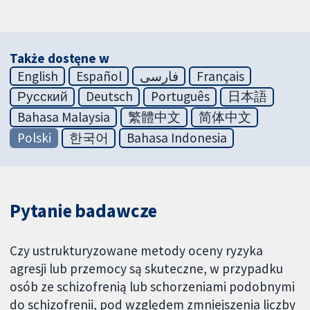
Także dostęne w
English
Español
فارسی
Français
Русский
Deutsch
Português
日本語
Bahasa Malaysia
繁體中文
简体中文
Polski
한국어
Bahasa Indonesia
Pytanie badawcze
Czy ustrukturyzowane metody oceny ryzyka
agresji lub przemocy są skuteczne, w przypadku
osób ze schizofrenią lub schorzeniami podobnymi
do schizofrenii, pod względem zmniejszenia liczby