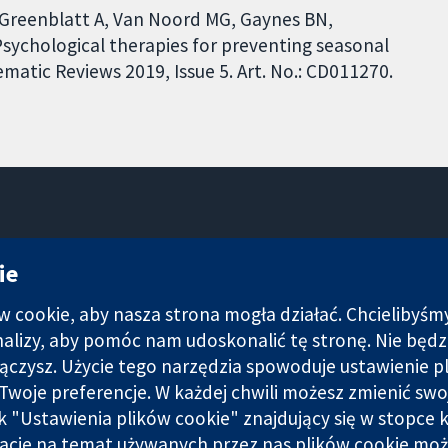
 Greenblatt A, Van Noord MG, Gaynes BN,
 Psychological therapies for preventing seasonal
matic Reviews 2019, Issue 5. Art. No.: CD011270.
11-13 Cavendish Square
ie
Londyn
W1G 0AN
cookie, aby nasza strona mogła działać. Chcielibyśm
Wielka Brytania
analizy, aby pomóc nam udoskonalić tę stronę. Nie bę
łączysz. Użycie tego narzędzia spowoduje ustawienie p
Twoje preferencje. W każdej chwili możesz zmienić swo
nk "Ustawienia plików cookie" znajdujący się w stopce k
i spółka z ograniczoną odpowiedzialnością (nr 03044323) zarejest
acje na temat używanych przez nas plików cookie moż