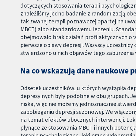
dotyczących stosowania terapii psychologic
znaleźliśmy jedno badanie z randomizacją obe
tak zwanej terapii poznawczej opartej na uwa
MBCT) albo standardowemu leczeniu. Standar
obejmowało brak działań profilaktycznych oraz
pierwsze objawy depresji. Wszyscy uczestnicy c
stwierdzono u nich objawów tego zaburzenia
Na co wskazują dane naukowe p
Odsetek uczestników, u których wystąpiła de
depresyjnych były podobne w obu grupach. J
niska, więc nie możemy jednoznacznie stwierd
zapobieganiu depresji sezonowej. We włączon
na temat efektów ubocznych interwencji. Lek
płynące ze stosowania MBCT i innych potencj
terapie psychologiczne, leki przeciwdepresyjne