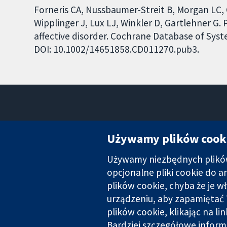
Forneris CA, Nussbaumer-Streit B, Morgan LC,
Wipplinger J, Lux LJ, Winkler D, Gartlehner G.
affective disorder. Cochrane Database of Syste
DOI: 10.1002/14651858.CD011270.pub3.
Używamy plików cook
Używamy niezbędnych plików 
Wiarygodne dane naukowe.
Świadome decyzje.
opcjonalne pliki cookie do 
Lepsze zdrowie.
plików cookie, chyba że je w
urządzeniu, aby zapamiętać 
plików cookie, klikając na li
Cochrane Collaboration to organizacja charytatywna (nr 1045921) 
Bardziej szczegółowe inform