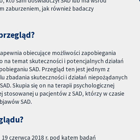
o, kto sam doświadczył SAD lub ma wśród
tym zaburzeniem, jak również badaczy
 przegląd?
apewnia obiecujące możliwości zapobiegania
 na temat skuteczności i potencjalnych działań
obieganiu SAD. Przegląd ten jest jednym z
u zbadania skuteczności i działań niepożądanych
AD. Skupia się on na terapii psychologicznej
nej stosowanej u pacjentów z SAD, którzy w czasie
objawów SAD.
glądu?
o 19 czerwca 2018 r. pod kątem badań