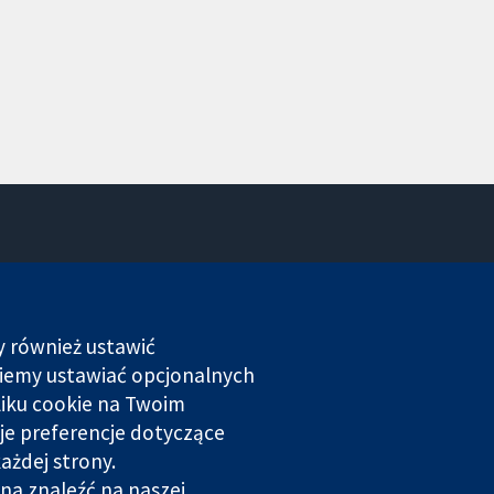
Kontakt
Nowości
Biuro prasowe
y również ustawić
O nas
dziemy ustawiać opcjonalnych
Praca
liku cookie na Twoim
Cochrane Library
je preferencje dotyczące
ażdej strony.
rowana w Anglii i Walii. Numer rejestracyjny VAT GB 718
na znaleźć na naszej