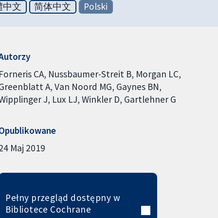
體中文
简体中文
Polski
Autorzy
Forneris CA
Nussbaumer-Streit B
Morgan LC
Greenblatt A
Van Noord MG
Gaynes BN
Wipplinger J
Lux LJ
Winkler D
Gartlehner G
Opublikowane
24 Maj 2019
Pełny przegląd dostępny w
Bibliotece Cochrane