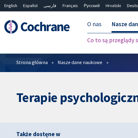
English
Español
فارسی
Français
Русский
Hrvatski
Deuts
O nas
Nasze da
Co to są przeglądy
Filtry
Strona główna
Nasze dane naukowe
Terapie psychologicz
Także dostęne w