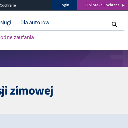
Login
Biblioteka Cochrane
 Cochrane
sługi
Dla autorów
godne zaufania
ji zimowej