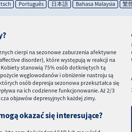
tsch
Português
日本語
Bahasa Malaysia
繁
y?
cznych cierpi na sezonowe zaburzenia afektywne
ffective disorder), które występują w reakcji na
. Kobiety stanowią 75% osób dotkniętych tą
 spożycie węglowodanów i obniżenie nastroju są
których osób depresja sezonowa przekształca się
wpływa na ich codzienne funkcjonowanie. Aż 2/3
cza objawów depresyjnych każdej zimy.
mogą okazać się interesujące?