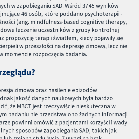
znych w zapobieganiu SAD. Wśród 3745 wyników
jmujące 46 osób, które poddano psychoterapii -
żności (ang. mindfulness-based cognitive therapy,
dowe leczenie uczestników z grupy kontrolnej
 propozycję terapii światłem, kiedy pojawiły się
ierpieli w przeszłości na depresję zimową, lecz nie
 w momencie rozpoczęcia badania.
rzeglądu?
presja zimowa oraz nasilenie epizodów
ednak jakość danych naukowych była bardzo
zić, że MBCT jest rzeczywiście nieskuteczna w
ym badaniu nie przedstawiono żadnych informacji
arze powinni omówić z pacjentami korzyści i wady
alnych sposobów zapobiegania SAD, takich jak
 lub zmiana stylu życia. Z uwagi na brak