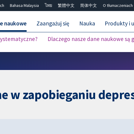
ch
Bahasa Malaysia
ไทย
繁體中文
简体中文
O tłumaczeniach
ne naukowe
Zaangażuj się
Nauka
Produkty i u
 systematyczne?
Dlaczego nasze dane naukowe są 
Close search ✖
ne w zapobieganiu depres