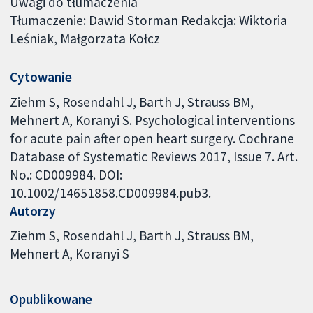
Uwagi do tłumaczenia
Tłumaczenie: Dawid Storman Redakcja: Wiktoria
Leśniak, Małgorzata Kołcz
Cytowanie
Ziehm S, Rosendahl J, Barth J, Strauss BM,
Mehnert A, Koranyi S. Psychological interventions
for acute pain after open heart surgery. Cochrane
Database of Systematic Reviews 2017, Issue 7. Art.
No.: CD009984. DOI:
10.1002/14651858.CD009984.pub3.
Autorzy
Ziehm S
Rosendahl J
Barth J
Strauss BM
Mehnert A
Koranyi S
Opublikowane