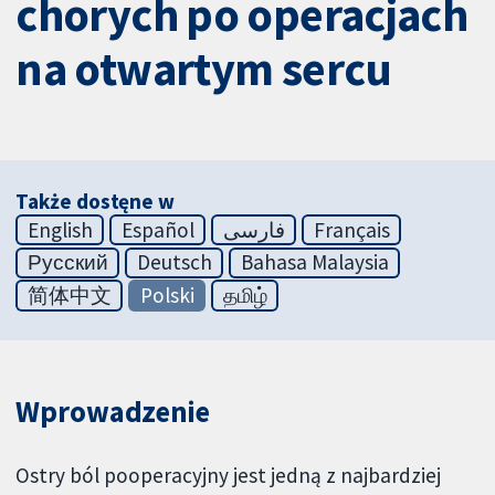
chorych po operacjach
na otwartym sercu
Także dostęne w
English
Español
فارسی
Français
Русский
Deutsch
Bahasa Malaysia
简体中文
Polski
தமிழ்
Wprowadzenie
Ostry ból pooperacyjny jest jedną z najbardziej