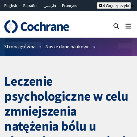
English
Español
فارسی
Français
Więcej języków
Русский
Hrvatski
Deutsch
Bahasa Malaysia
ไทย
繁體中文
简体中文
Close search ✖
Filtry
Strona główna
Nasze dane naukowe
Leczenie
psychologiczne w celu
zmniejszenia
natężenia bólu u