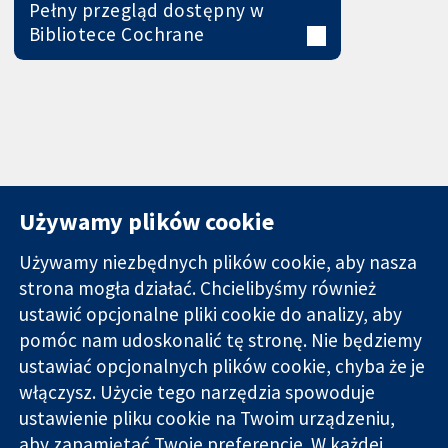
Pełny przegląd dostępny w
Bibliotece Cochrane
Używamy plików cookie
Używamy niezbędnych plików cookie, aby nasza
strona mogła działać. Chcielibyśmy również
11-13 Cavendish
Kontakt
ustawić opcjonalne pliki cookie do analizy, aby
Square
Nowości
pomóc nam udoskonalić tę stronę. Nie będziemy
Wiarygodne dane
Londyn
Biuro
ustawiać opcjonalnych plików cookie, chyba że je
naukowe.
W1G 0AN
prasowe
Świadome
Wielka Brytania
O nas
włączysz. Użycie tego narzędzia spowoduje
decyzje.
Praca
ustawienie pliku cookie na Twoim urządzeniu,
Lepsze zdrowie.
Cochrane
aby zapamiętać Twoje preferencje. W każdej