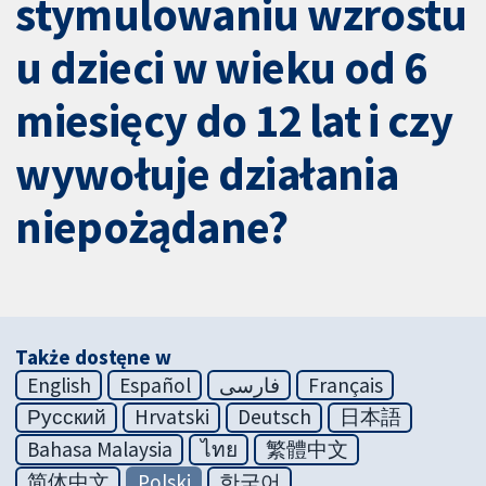
stymulowaniu wzrostu
u dzieci w wieku od 6
miesięcy do 12 lat i czy
wywołuje działania
niepożądane?
Także dostęne w
English
Español
فارسی
Français
Русский
Hrvatski
Deutsch
日本語
Bahasa Malaysia
ไทย
繁體中文
简体中文
Polski
한국어