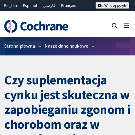
English
Español
فارسی
Français
Więcej języków
Русский
Hrvatski
Deutsch
Bahasa Malaysia
ไทย
繁體中文
简体中文
Close search ✖
Filtry
Strona główna
Nasze dane naukowe
Czy suplementacja
cynku jest skuteczna w
zapobieganiu zgonom i
chorobom oraz w