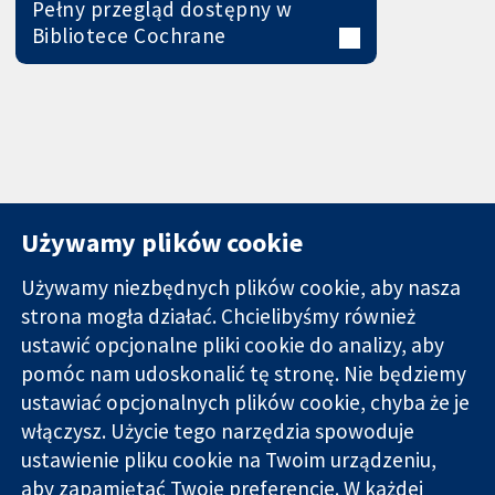
Pełny przegląd dostępny w
Bibliotece Cochrane
Używamy plików cookie
Używamy niezbędnych plików cookie, aby nasza
strona mogła działać. Chcielibyśmy również
11-13 Cavendish
Kontakt
ustawić opcjonalne pliki cookie do analizy, aby
Square
Nowości
pomóc nam udoskonalić tę stronę. Nie będziemy
Wiarygodne dane
Londyn
Biuro
ustawiać opcjonalnych plików cookie, chyba że je
naukowe.
W1G 0AN
prasowe
Świadome
włączysz. Użycie tego narzędzia spowoduje
Wielka Brytania
O nas
decyzje.
Praca
ustawienie pliku cookie na Twoim urządzeniu,
Lepsze zdrowie.
Cochrane
aby zapamiętać Twoje preferencje. W każdej