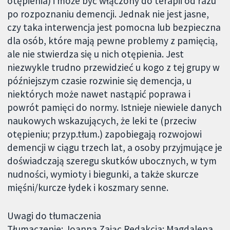
otępienia) i może być włączony do terapii od razu
po rozpoznaniu demencji. Jednak nie jest jasne,
czy taka interwencja jest pomocna lub bezpieczna
dla osób, które mają pewne problemy z pamięcią,
ale nie stwierdza się u nich otępienia. Jest
niezwykle trudno przewidzieć u kogo z tej grupy w
późniejszym czasie rozwinie się demencja, u
niektórych może nawet nastąpić poprawa i
powrót pamięci do normy. Istnieje niewiele danych
naukowych wskazujących, że leki te (przeciw
otępieniu; przyp.tłum.) zapobiegają rozwojowi
demencji w ciągu trzech lat, a osoby przyjmujące je
doświadczają szeregu skutków ubocznych, w tym
nudności, wymioty i biegunki, a także skurcze
mięśni/kurcze łydek i koszmary senne.
Uwagi do tłumaczenia
Tłumaczenie: Joanna Zając Redakcja: Magdalena