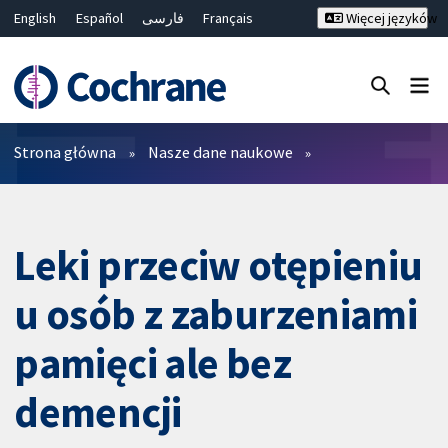
English
Español
فارسی
Français
Więcej języków
Русский
Hrvatski
Deutsch
Bahasa Malaysia
ไทย
繁體中文
简体中文
Close search ✖
Filtry
Strona główna
Nasze dane naukowe
Leki przeciw otępieniu
u osób z zaburzeniami
pamięci ale bez
demencji