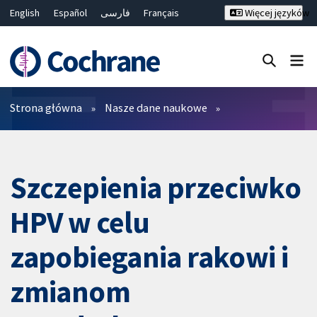
English
Español
فارسی
Français
Więcej języków
Русский
Hrvatski
Deutsch
Bahasa Malaysia
ไทย
繁體中文
简体中文
Close search ✖
Filtry
Strona główna
Nasze dane naukowe
Szczepienia przeciwko
HPV w celu
zapobiegania rakowi i
zmianom