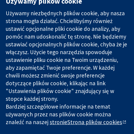
Używamy plików cookie
Używamy niezbędnych plików cookie, aby nasza
strona mogła działać. Chcielibyśmy również
11-13 Cavendish
Kontakt
ustawić opcjonalne pliki cookie do analizy, aby
Square
Nowości
pomóc nam udoskonalić tę stronę. Nie będziemy
Wiarygodne dane
Londyn
Biuro
ustawiać opcjonalnych plików cookie, chyba że je
naukowe.
W1G 0AN
prasowe
Świadome
włączysz. Użycie tego narzędzia spowoduje
Wielka Brytania
O nas
decyzje.
Praca
ustawienie pliku cookie na Twoim urządzeniu,
Lepsze zdrowie.
Cochrane
aby zapamiętać Twoje preferencje. W każdej
Library
chwili możesz zmienić swoje preferencje
dotyczące plików cookie, klikając na link
"Ustawienia plików cookie" znajdujący się w
Cochrane Collaboration to organizacja charytatywna (nr
stopce każdej strony.
1045921) i spółka z ograniczoną odpowiedzialnością (nr
Bardziej szczegółowe informacje na temat
03044323) zarejestrowana w Anglii i Walii. Numer rejestracyjny
używanych przez nas plików cookie można
VAT GB 718
znaleźć na naszej
stronieStrona plików cookies
Copyright © 2026 The Cochrane Collaboration
Warunki korzystania ze strony internetowej
|
Informacje