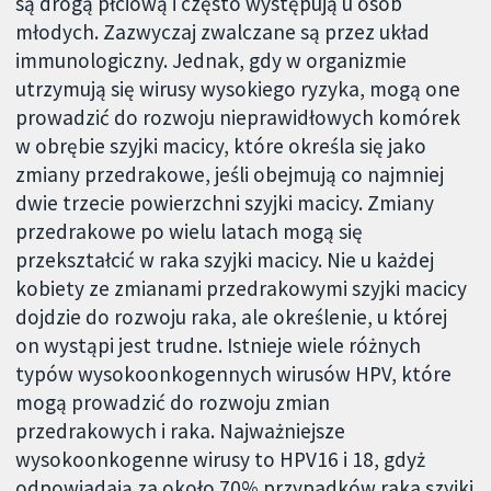
są drogą płciową i często występują u osób
młodych. Zazwyczaj zwalczane są przez układ
immunologiczny. Jednak, gdy w organizmie
utrzymują się wirusy wysokiego ryzyka, mogą one
prowadzić do rozwoju nieprawidłowych komórek
w obrębie szyjki macicy, które określa się jako
zmiany przedrakowe, jeśli obejmują co najmniej
dwie trzecie powierzchni szyjki macicy. Zmiany
przedrakowe po wielu latach mogą się
przekształcić w raka szyjki macicy. Nie u każdej
kobiety ze zmianami przedrakowymi szyjki macicy
dojdzie do rozwoju raka, ale określenie, u której
on wystąpi jest trudne. Istnieje wiele różnych
typów wysokoonkogennych wirusów HPV, które
mogą prowadzić do rozwoju zmian
przedrakowych i raka. Najważniejsze
wysokoonkogenne wirusy to HPV16 i 18, gdyż
odpowiadają za około 70% przypadków raka szyjki