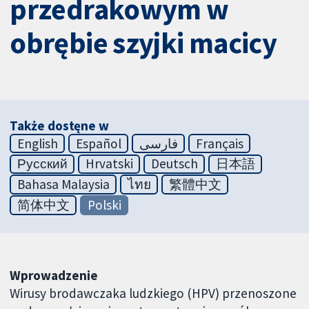
przedrakowym w
obrębie szyjki macicy
Także dostęne w
English
Español
فارسی
Français
Русский
Hrvatski
Deutsch
日本語
Bahasa Malaysia
ไทย
繁體中文
简体中文
Polski
Wprowadzenie
Wirusy brodawczaka ludzkiego (HPV) przenoszone