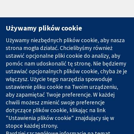
Używamy plików cookie
Używamy niezbędnych plików cookie, aby nasza
strona mogła działać. Chcielibyśmy również
11-13 Cavendish
Kontakt
ustawić opcjonalne pliki cookie do analizy, aby
Square
Nowości
pomóc nam udoskonalić tę stronę. Nie będziemy
Wiarygodne dane
Londyn
Biuro
ustawiać opcjonalnych plików cookie, chyba że je
naukowe.
W1G 0AN
prasowe
Świadome
włączysz. Użycie tego narzędzia spowoduje
Wielka Brytania
O nas
decyzje.
Praca
ustawienie pliku cookie na Twoim urządzeniu,
Lepsze zdrowie.
Cochrane
aby zapamiętać Twoje preferencje. W każdej
Library
chwili możesz zmienić swoje preferencje
dotyczące plików cookie, klikając na link
"Ustawienia plików cookie" znajdujący się w
Cochrane Collaboration to organizacja charytatywna (nr
stopce każdej strony.
1045921) i spółka z ograniczoną odpowiedzialnością (nr
Bardziej szczegółowe informacje na temat
03044323) zarejestrowana w Anglii i Walii. Numer rejestracyjny