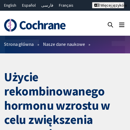
English
Español
فارسی
Français
Więcej języków
Русский
Hrvatski
Deutsch
Bahasa Malaysia
ไทย
繁體中文
简体中文
Close search ✖
Filtry
Strona główna
Nasze dane naukowe
Użycie
rekombinowanego
hormonu wzrostu w
celu zwiększenia