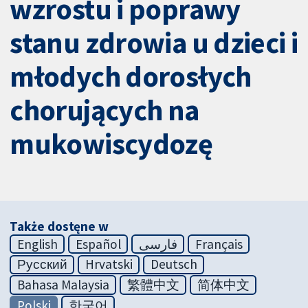
wzrostu i poprawy
stanu zdrowia u dzieci i
młodych dorosłych
chorujących na
mukowiscydozę
Także dostęne w
English
Español
فارسی
Français
Русский
Hrvatski
Deutsch
Bahasa Malaysia
繁體中文
简体中文
Polski
한국어