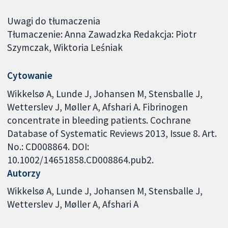
Uwagi do tłumaczenia
Tłumaczenie: Anna Zawadzka Redakcja: Piotr
Szymczak, Wiktoria Leśniak
Cytowanie
Wikkelsø A, Lunde J, Johansen M, Stensballe J,
Wetterslev J, Møller A, Afshari A. Fibrinogen
concentrate in bleeding patients. Cochrane
Database of Systematic Reviews 2013, Issue 8. Art.
No.: CD008864. DOI:
10.1002/14651858.CD008864.pub2.
Autorzy
Wikkelsø A
Lunde J
Johansen M
Stensballe J
Wetterslev J
Møller A
Afshari A