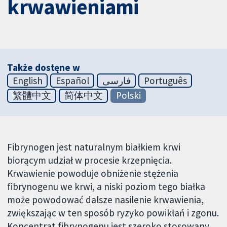
krwawieniami
Także dostęne w
English
Español
فارسی
Português
繁體中文
简体中文
Polski
Fibrynogen jest naturalnym białkiem krwi
biorącym udział w procesie krzepnięcia.
Krwawienie powoduje obniżenie stężenia
fibrynogenu we krwi, a niski poziom tego białka
może powodować dalsze nasilenie krwawienia,
zwiększając w ten sposób ryzyko powikłań i zgonu.
Koncentrat fibrynogenu jest szeroko stosowany