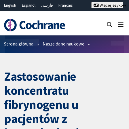
English
Español
فارسی
Français
Więcej języków
Русский
Hrvatski
Deutsch
Bahasa Malaysia
ไทย
繁體中文
简体中文
Close search ✖
Filtry
Strona główna
Nasze dane naukowe
Zastosowanie
koncentratu
fibrynogenu u
pacjentów z