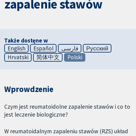
zapalenie stawów
Także dostęne w
English
Español
فارسی
Русский
Hrvatski
简体中文
Polski
Wprowdzenie
Czym jest reumatoidolne zapalenie stawów i co to
jest leczenie biologiczne?
W reumatoidalnym zapaleniu stawów (RZS) układ