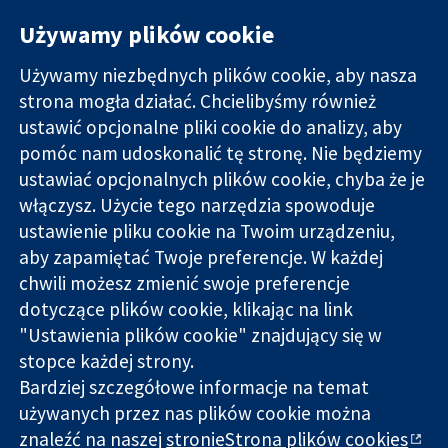
Używamy plików cookie
Używamy niezbędnych plików cookie, aby nasza
strona mogła działać. Chcielibyśmy również
11-13 Cavendish
Kontakt
ustawić opcjonalne pliki cookie do analizy, aby
Square
Nowości
pomóc nam udoskonalić tę stronę. Nie będziemy
Wiarygodne dane
Londyn
Biuro
naukowe.
ustawiać opcjonalnych plików cookie, chyba że je
W1G 0AN
prasowe
Świadome
Wielka Brytania
O nas
włączysz. Użycie tego narzędzia spowoduje
decyzje.
Praca
ustawienie pliku cookie na Twoim urządzeniu,
Lepsze zdrowie.
Cochrane
aby zapamiętać Twoje preferencje. W każdej
Library
chwili możesz zmienić swoje preferencje
dotyczące plików cookie, klikając na link
"Ustawienia plików cookie" znajdujący się w
Cochrane Collaboration to organizacja charytatywna (nr
stopce każdej strony.
1045921) i spółka z ograniczoną odpowiedzialnością (nr
Bardziej szczegółowe informacje na temat
03044323) zarejestrowana w Anglii i Walii. Numer rejestracyjny
VAT GB 718
używanych przez nas plików cookie można
znaleźć na naszej
stronieStrona plików cookies