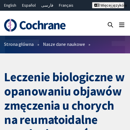
English
Español
فارسی
Français
Więcej języków
Русский
Hrvatski
Deutsch
Bahasa Malaysia
ไทย
繁體中文
简体中文
Close search ✖
Filtry
Strona główna
Nasze dane naukowe
Leczenie biologiczne w
opanowaniu objawów
zmęczenia u chorych
na reumatoidalne