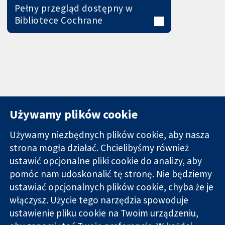
Pełny przegląd dostępny w
Bibliotece Cochrane
Używamy plików cookie
Używamy niezbędnych plików cookie, aby nasza
strona mogła działać. Chcielibyśmy również
11-13 Cavendish
Kontakt
ustawić opcjonalne pliki cookie do analizy, aby
Square
Nowości
pomóc nam udoskonalić tę stronę. Nie będziemy
Wiarygodne dane
Londyn
Biuro
ustawiać opcjonalnych plików cookie, chyba że je
naukowe.
W1G 0AN
prasowe
Świadome
włączysz. Użycie tego narzędzia spowoduje
Wielka Brytania
O nas
decyzje.
Praca
ustawienie pliku cookie na Twoim urządzeniu,
Lepsze zdrowie.
Cochrane