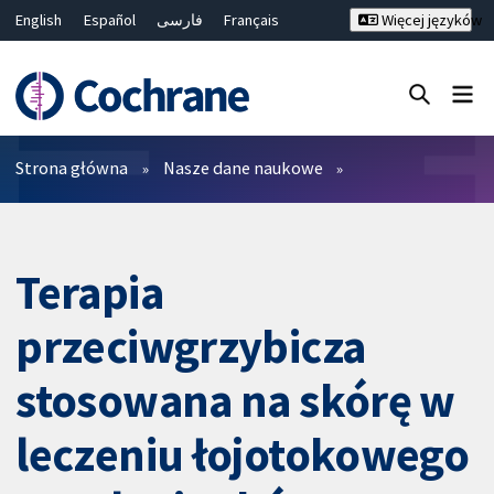
English
Español
فارسی
Français
Więcej języków
Русский
Hrvatski
Deutsch
Bahasa Malaysia
ไทย
繁體中文
简体中文
Close search ✖
Filtry
Strona główna
Nasze dane naukowe
Terapia
przeciwgrzybicza
stosowana na skórę w
leczeniu łojotokowego