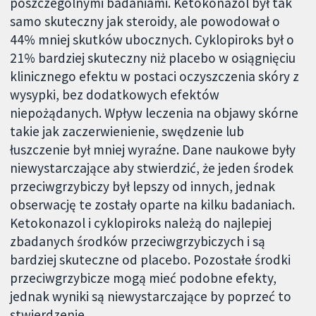
poszczególnymi badaniami. Ketokonazol był tak
samo skuteczny jak steroidy, ale powodował o
44% mniej skutków ubocznych. Cyklopiroks był o
21% bardziej skuteczny niż placebo w osiągnięciu
klinicznego efektu w postaci oczyszczenia skóry z
wysypki, bez dodatkowych efektów
niepożądanych. Wpływ leczenia na objawy skórne
takie jak zaczerwienienie, swędzenie lub
łuszczenie był mniej wyraźne. Dane naukowe były
niewystarczające aby stwierdzić, że jeden środek
przeciwgrzybiczy był lepszy od innych, jednak
obserwację te zostały oparte na kilku badaniach.
Ketokonazol i cyklopiroks należą do najlepiej
zbadanych środków przeciwgrzybiczych i są
bardziej skuteczne od placebo. Pozostałe środki
przeciwgrzybicze mogą mieć podobne efekty,
jednak wyniki są niewystarczające by poprzeć to
stwierdzenie.