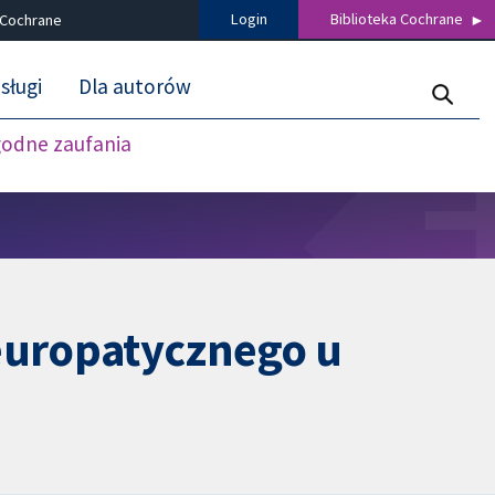
Login
Biblioteka Cochrane
 Cochrane
sługi
Dla autorów
godne zaufania
europatycznego u