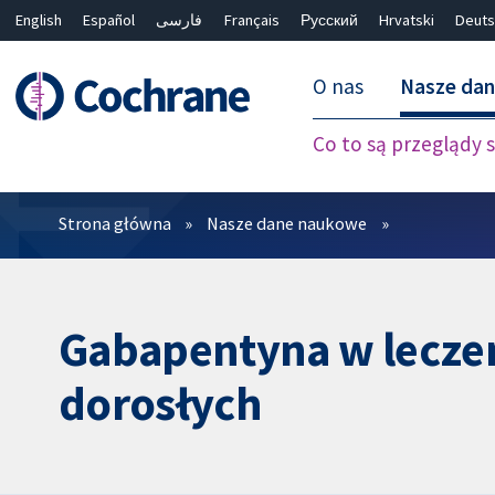
English
Español
فارسی
Français
Русский
Hrvatski
Deuts
O nas
Nasze da
Co to są przeglądy
Filtry
Strona główna
Nasze dane naukowe
Gabapentyna w lecze
dorosłych