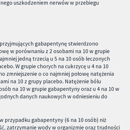
anego uszkodzeniem nerwów w przebiegu
0 przyjmujących gabapentynę stwierdzono
łowę w porównaniu z 2 osobami na 10 w grupie
ajmniej jedną trzecią u 5 na 10 osób leczonych
cebo. W grupie chorych na cukrzycę u 4 na 10
o zmniejszenie o co najmniej połowę natężenia
mi na 10 z grupy placebo. Natężenie bólu
5 osób na 10 w grupie gabapentyny oraz u 4 na 10 w
ygodnych danych naukowych w odniesieniu do
w przypadku gabapentyny (6 na 10 osób) niż
ść, zatrzymanie wody w organizmie oraz trudności