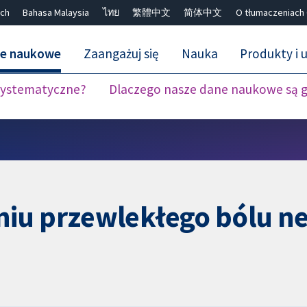
ch
Bahasa Malaysia
ไทย
繁體中文
简体中文
O tłumaczeniach
ne naukowe
Zaangażuj się
Nauka
Produkty i u
 systematyczne?
Dlaczego nasze dane naukowe są 
Close search ✖
niu przewlekłego bólu n