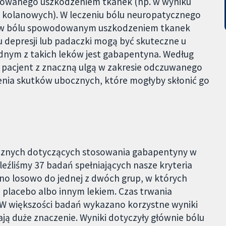
owanego uszkodzeniem tkanek (np. w wyniku
 kolanowych). W leczeniu bólu neuropatycznego
ane w bólu spowodowanym uszkodzeniem tkanek
 depresji lub padaczki mogą być skuteczne u
dnym z takich leków jest gabapentyna. Według
 pacjent z znaczną ulgą w zakresie odczuwanego
enia skutków ubocznych, które mogłyby skłonić go
nicznych dotyczących stosowania gabapentyny w
eźliśmy 37 badań spełniających nasze kryteria
no losowo do jednej z dwóch grup, w których
placebo albo innym lekiem. Czas trwania
. W większości badań wykazano korzystne wyniki
ą duże znaczenie. Wyniki dotyczyły głównie bólu