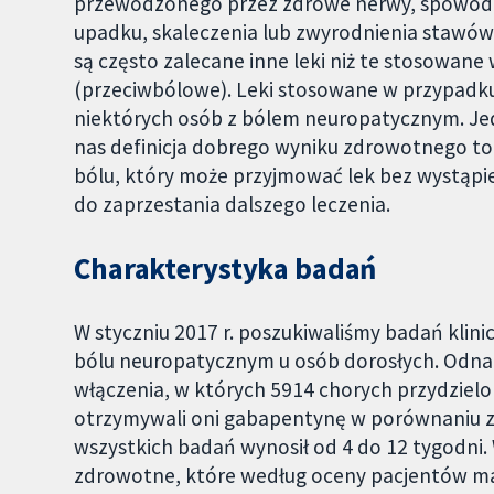
przewodzonego przez zdrowe nerwy, spowod
upadku, skaleczenia lub zwyrodnienia stawów
są często zalecane inne leki niż te stosow
(przeciwbólowe). Leki stosowane w przypadku
niektórych osób z bólem neuropatycznym. Je
nas definicja dobrego wyniku zdrowotnego to
bólu, który może przyjmować lek bez wystąpi
do zaprzestania dalszego leczenia.
Charakterystyka badań
W styczniu 2017 r. poszukiwaliśmy badań kli
bólu neuropatycznym u osób dorosłych. Odnal
włączenia, w których 5914 chorych przydzielo
otrzymywali oni gabapentynę w porównaniu z 
wszystkich badań wynosił od 4 do 12 tygodni
zdrowotne, które według oceny pacjentów maj