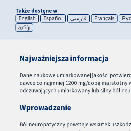
Także dostęne w
English
Español
فارسی
Français
Ру
தமிழ்
Najważniejsza informacja
Dane naukowe umiarkowanej jakości potwierd
dawce co najmniej 1200 mg/dobę ma istotny 
odczuwających umiarkowany lub silny ból neu
Wprowadzenie
Ból neuropatyczny powstaje wskutek uszkodze