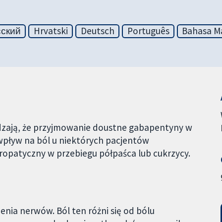
сский
Hrvatski
Deutsch
Português
Bahasa Ma
zają, że przyjmowanie doustne gabapentyny w
wpływ na ból u niektórych pacjentów
ropatyczny w przebiegu półpaśca lub cukrzycy.
nia nerwów. Ból ten różni się od bólu