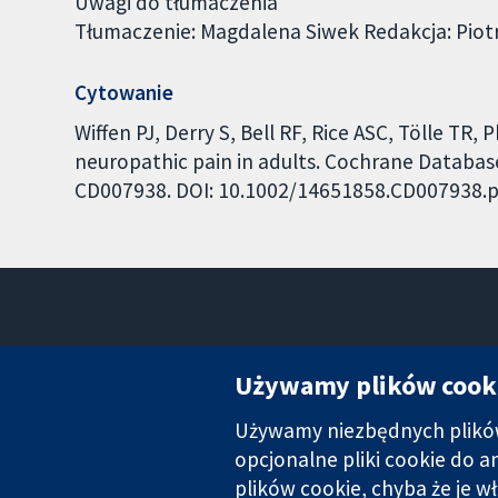
Uwagi do tłumaczenia
Tłumaczenie: Magdalena Siwek Redakcja: Piot
Cytowanie
Wiffen PJ, Derry S, Bell RF, Rice ASC, Tölle TR,
neuropathic pain in adults. Cochrane Database 
CD007938. DOI: 10.1002/14651858.CD007938.p
Używamy plików cook
Używamy niezbędnych plików 
Wiarygodne dane naukowe.
Świadome decyzje.
opcjonalne pliki cookie do 
Lepsze zdrowie.
plików cookie, chyba że je w