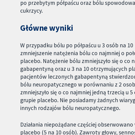
po przebytym półpaścu oraz bólu spowodow
cukrzycy.
Główne wyniki
W przypadku bólu po półpaścu u 3 osób na 1
zmniejszenie natężenia bólu co najmniej o po
placebo. Natężenie bólu zmniejszyło się o co n
gabapentyną oraz u 3 na 10 otrzymujących pla
pacjentów leczonych gabapentyną stwierdzon
bólu neuropatycznego w porównaniu z 2 osoba
zmniejszyło się o co najmniej jedną trzecią u 
grupie placebo. Nie posiadamy żadnych wiar
innych rodzajów bólu neuropatycznego.
Działania niepożądane częściej obserwowano 
placebo (5 na 10 osób). Zawroty głowy, senno