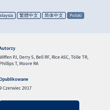
laysia
繁體中文
简体中文
Polski
Autorzy
Wiffen PJ
Derry S
Bell RF
Rice ASC
Tölle TR
Phillips T
Moore RA
Opublikowane
9 Czerwiec 2017