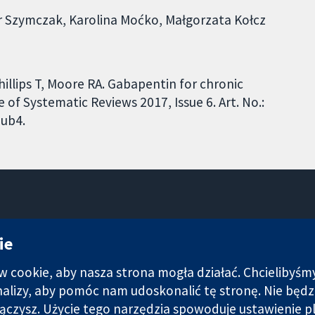
r Szymczak, Karolina Moćko, Małgorzata Kołcz
 Phillips T, Moore RA. Gabapentin for chronic
of Systematic Reviews 2017, Issue 6. Art. No.:
ub4.
11-13 Cavendish Square
ie
Londyn
W1G 0AN
cookie, aby nasza strona mogła działać. Chcielibyśm
Wielka Brytania
analizy, aby pomóc nam udoskonalić tę stronę. Nie bę
łączysz. Użycie tego narzędzia spowoduje ustawienie p