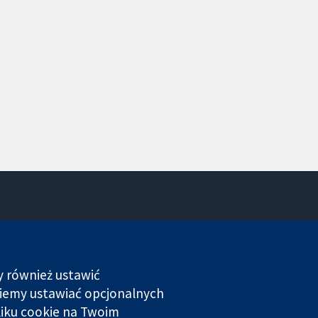
Kontakt
Nowości
Biuro prasowe
y również ustawić
O nas
dziemy ustawiać opcjonalnych
Praca
liku cookie na Twoim
Cochrane Library