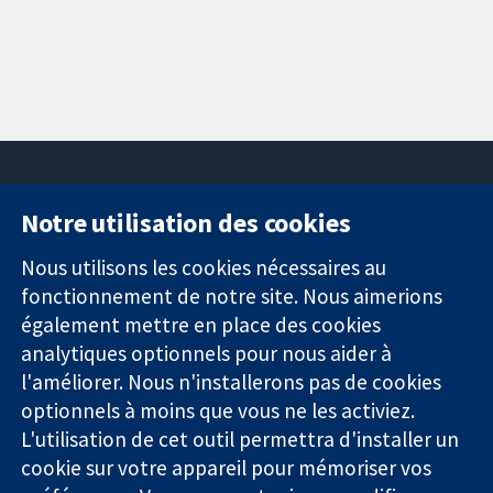
Notre utilisation des cookies
11-13 Cavendish
Contactez-
Square
nous
Nous utilisons les cookies nécessaires au
Des données
Londres
Actualités
fonctionnement de notre site. Nous aimerions
probantes.
W1G0AN
Service de
également mettre en place des cookies
Des décisions
Royaume-Uni
presse
analytiques optionnels pour nous aider à
éclairées.
Qui sommes-
l'améliorer. Nous n'installerons pas de cookies
Une meilleure
nous
santé.
Offres
optionnels à moins que vous ne les activiez.
d'emploi
L'utilisation de cet outil permettra d'installer un
Cochrane
cookie sur votre appareil pour mémoriser vos
Library