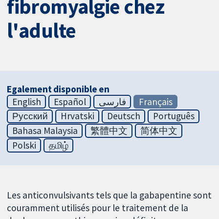
fibromyalgie chez
l'adulte
Egalement disponible en
English
Español
فارسی
Français
Русский
Hrvatski
Deutsch
Português
Bahasa Malaysia
繁體中文
简体中文
Polski
தமிழ்
Les anticonvulsivants tels que la gabapentine sont
couramment utilisés pour le traitement de la