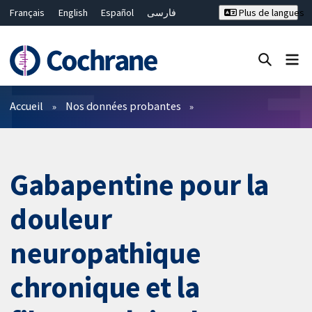
Français
English
Español
فارسی
Plus de langues
Русский
Hrvatski
Deutsch
Bahasa Malaysia
ไทย
繁體中文
简体中文
Fermer la recherche ✖
Filtres
Accueil
Nos données probantes
Gabapentine pour la
douleur
neuropathique
chronique et la