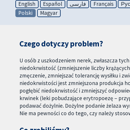
English
Español
فارسی
Français
Ру
Polski
Magyar
Czego dotyczy problem?
U osób z uszkodzeniem nerek, zwłaszcza tych 
niedokrwistość (zmniejszenie liczby krążąc
zmęczenie, zmniejszać tolerancję wysiłku i zw
niedokrwistości jest zmniejszona produkcja 
pogłębić niedokrwistość i zmniejszyć odpowi
krwinek (leki pobudzające erytropoezę – przy
podawać dożylnie. Dożylne podanie żelaza w
Nie ma pewności co do tego, czy należy stoso