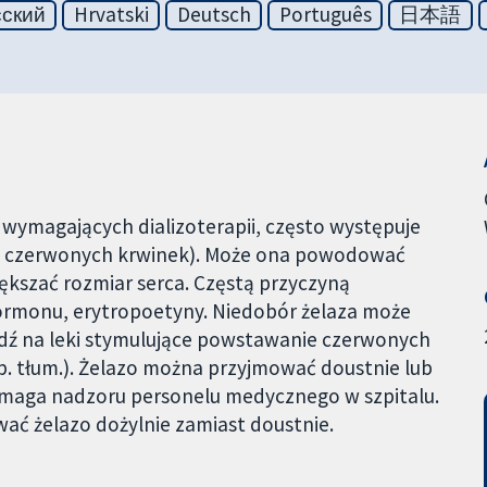
сский
Hrvatski
Deutsch
Português
日本語
wymagających dializoterapii, często występuje
ych czerwonych krwinek). Może ona powodować
iększać rozmiar serca. Częstą przyczyną
hormonu, erytropoetyny. Niedobór żelaza może
edź na leki stymulujące powstawanie czerwonych
p. tłum.). Żelazo można przyjmować doustnie lub
ymaga nadzoru personelu medycznego w szpitalu.
wać żelazo dożylnie zamiast doustnie.