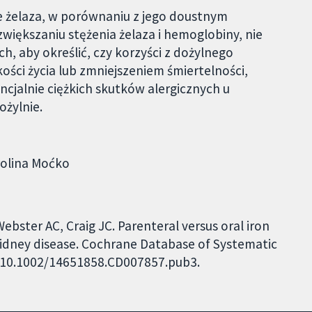
e żelaza, w porównaniu z jego doustnym
iększaniu stężenia żelaza i hemoglobiny, nie
, aby określić, czy korzyści z dożylnego
ści życia lub zmniejszeniem śmiertelności,
cjalnie ciężkich skutków alergicznych u
ożylnie.
rolina Moćko
ebster AC, Craig JC. Parenteral versus oral iron
 kidney disease. Cochrane Database of Systematic
I: 10.1002/14651858.CD007857.pub3.