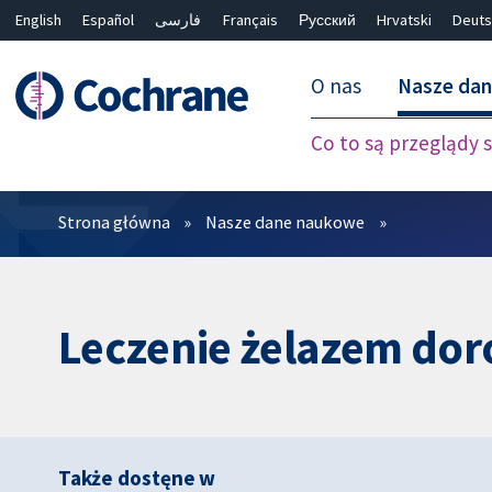
English
Español
فارسی
Français
Русский
Hrvatski
Deuts
O nas
Nasze da
Co to są przeglądy
Filtry
Strona główna
Nasze dane naukowe
Leczenie żelazem doro
Także dostęne w