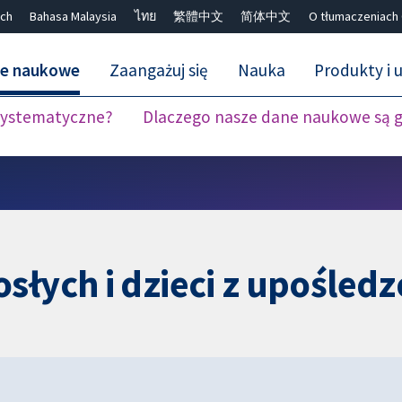
ch
Bahasa Malaysia
ไทย
繁體中文
简体中文
O tłumaczeniach
ne naukowe
Zaangażuj się
Nauka
Produkty i u
 systematyczne?
Dlaczego nasze dane naukowe są 
Close search ✖
słych i dzieci z upośled