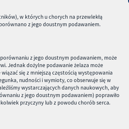
ników), w których u chorych na przewlekłą
a porównano z jego doustnym podawaniem.
w porównaniu z jego doustnym podawaniem, może
krwi. Jednak dożylne podawanie żelaza może
że wiązać się z mniejszą częstością występowania
iegunka, nudności i wymioty, co obserwuje się w
aleźliśmy wystarczających danych naukowych, aby
orównaniu z jego doustnym podawaniem) poprawiło
ejkolwiek przyczyny lub z powodu chorób serca.