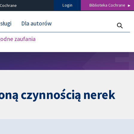
Login
Biblioteka Cochrane
 Cochrane
sługi
Dla autorów
godne zaufania
zoną czynnością nerek