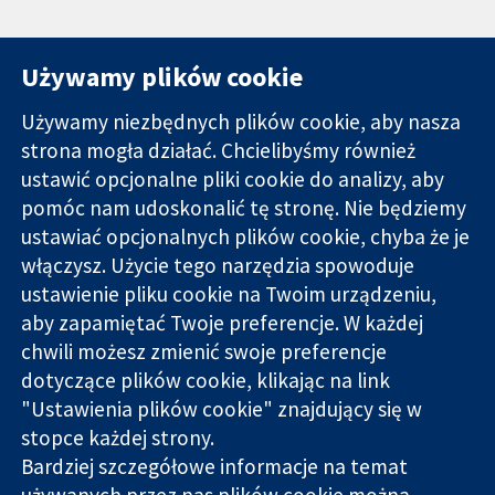
Używamy plików cookie
Używamy niezbędnych plików cookie, aby nasza
strona mogła działać. Chcielibyśmy również
11-13 Cavendish
Kontakt
ustawić opcjonalne pliki cookie do analizy, aby
Square
Nowości
pomóc nam udoskonalić tę stronę. Nie będziemy
Wiarygodne dane
Londyn
Biuro
ustawiać opcjonalnych plików cookie, chyba że je
naukowe.
W1G 0AN
prasowe
Świadome
włączysz. Użycie tego narzędzia spowoduje
Wielka Brytania
O nas
decyzje.
Praca
ustawienie pliku cookie na Twoim urządzeniu,
Lepsze zdrowie.
Cochrane
aby zapamiętać Twoje preferencje. W każdej
Library
chwili możesz zmienić swoje preferencje
dotyczące plików cookie, klikając na link
"Ustawienia plików cookie" znajdujący się w
Cochrane Collaboration to organizacja charytatywna (nr
stopce każdej strony.
1045921) i spółka z ograniczoną odpowiedzialnością (nr
Bardziej szczegółowe informacje na temat
03044323) zarejestrowana w Anglii i Walii. Numer rejestracyjny
używanych przez nas plików cookie można
VAT GB 718