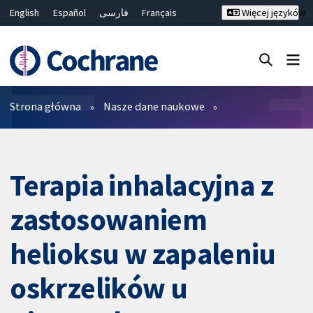
English
Español
فارسی
Français
Więcej języków
Русский
Hrvatski
Deutsch
Bahasa Malaysia
ไทย
繁體中文
简体中文
Close search ✖
Filtry
Strona główna
Nasze dane naukowe
Terapia inhalacyjna z
zastosowaniem
helioksu w zapaleniu
oskrzelików u