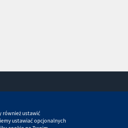
Kontakt
Nowości
Biuro prasowe
y również ustawić
O nas
dziemy ustawiać opcjonalnych
Praca
liku cookie na Twoim
Cochrane Library