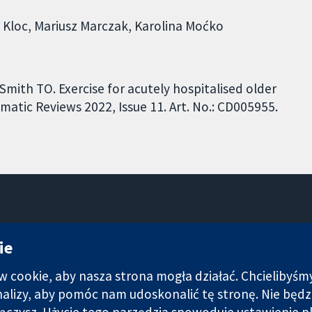
 Kloc, Mariusz Marczak, Karolina Moćko
Smith TO. Exercise for acutely hospitalised older
atic Reviews 2022, Issue 11. Art. No.: CD005955.
11-13 Cavendish Square
ie
Londyn
W1G 0AN
cookie, aby nasza strona mogła działać. Chcielibyśm
Wielka Brytania
analizy, aby pomóc nam udoskonalić tę stronę. Nie bę
łączysz. Użycie tego narzędzia spowoduje ustawienie p