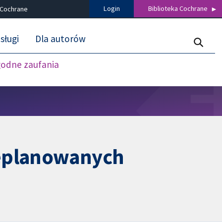
Login
Biblioteka Cochrane
 Cochrane
sługi
Dla autorów
godne zaufania
ieplanowanych