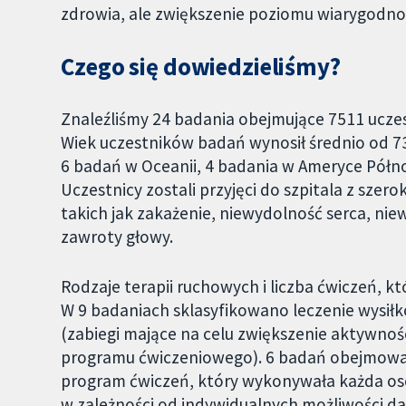
zdrowia, ale zwiększenie poziomu wiarygodno
Czego się dowiedzieliśmy?
Znaleźliśmy 24 badania obejmujące 7511 ucze
Wiek uczestników badań wynosił średnio od 7
6 badań w Oceanii, 4 badania w Ameryce Półno
Uczestnicy zostali przyjęci do szpitala z sz
takich jak zakażenie, niewydolność serca, niew
zawroty głowy.
Rodzaje terapii ruchowych i liczba ćwiczeń, kt
W 9 badaniach sklasyfikowano leczenie wysiłk
(zabiegi mające na celu zwiększenie aktywności
programu ćwiczeniowego). 6 badań obejmował
program ćwiczeń, który wykonywała każda osob
w zależności od indywidualnych możliwości da