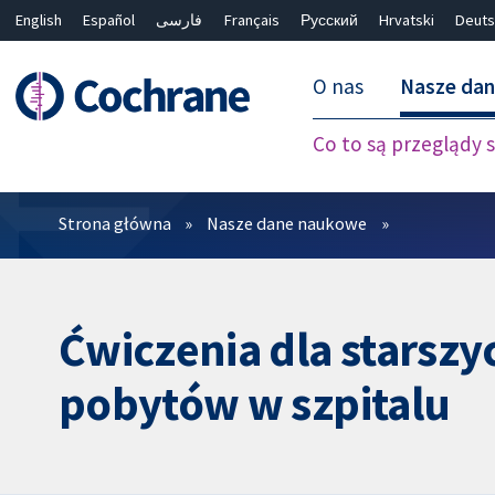
English
Español
فارسی
Français
Русский
Hrvatski
Deuts
O nas
Nasze da
Co to są przeglądy
Filtry
Strona główna
Nasze dane naukowe
Ćwiczenia dla starsz
pobytów w szpitalu