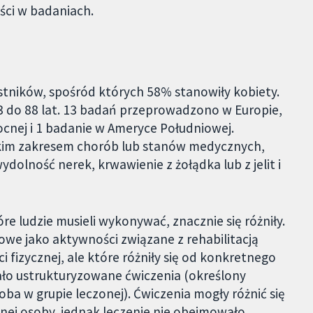
ści w badaniach.
stników, spośród których 58% stanowiły kobiety.
3 do 88 lat. 13 badań przeprowadzono w Europie,
cnej i 1 badanie w Ameryce Południowej.
erokim zakresem chorób lub stanów medycznych,
ydolność nerek, krwawienie z żołądka lub z jelit i
óre ludzie musieli wykonywać, znacznie się różniły.
owe jako aktywności związane z rehabilitacją
 fizycznej, ale które różniły się od konkretnego
o ustrukturyzowane ćwiczenia (określony
a w grupie leczonej). Ćwiczenia mogły różnić się
nej osoby, jednak leczenie nie obejmowało