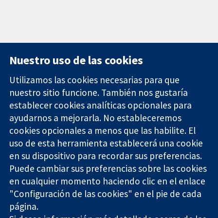
Nuestro uso de las cookies
Utilizamos las cookies necesarias para que
nuestro sitio funcione. También nos gustaría
11-13 Cavendish
Contacto
establecer cookies analíticas opcionales para
Square
Noticias
ayudarnos a mejorarla. No estableceremos
Evidencia fiable.
Londres
Prensa
Decisiones
W1G 0AN
Sobre
cookies opcionales a menos que las habilite. El
informadas.
Reino Unido
nosotros
uso de esta herramienta establecerá una cookie
Mejor salud.
Empleo
en su dispositivo para recordar sus preferencias.
Cochrane
Puede cambiar sus preferencias sobre las cookies
Library
en cualquier momento haciendo clic en el enlace
"Configuración de las cookies" en el pie de cada
página.
The Cochrane Collaboration is a charity (no. 1045921) and a