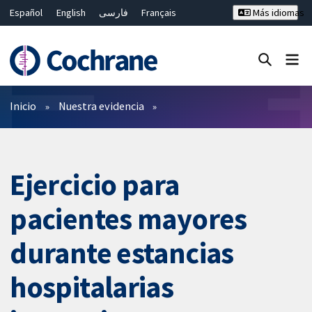
Español
English
فارسی
Français
Más idiomas
Русский
Hrvatski
Deutsch
Bahasa Malaysia
ไทย
繁體中文
简体中文
Cerrar búsqueda ✖
Filtros
Inicio
Nuestra evidencia
Ejercicio para
pacientes mayores
durante estancias
hospitalarias