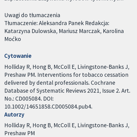
Uwagi do tłumaczenia
Tłumaczenie: Aleksandra Panek Redakcja:
Katarzyna Dulowska, Mariusz Marczak, Karolina
Moćko
Cytowanie
Holliday R, Hong B, McColl E, Livingstone-Banks J,
Preshaw PM. Interventions for tobacco cessation
delivered by dental professionals. Cochrane
Database of Systematic Reviews 2021, Issue 2. Art.
No.: CD005084. DOI:
10.1002/14651858.CD005084.pub4.
Autorzy
Holliday R
Hong B
McColl E
Livingstone-Banks J
Preshaw PM