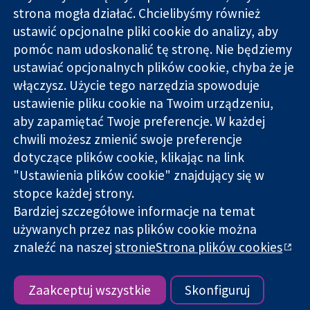
strona mogła działać. Chcielibyśmy również
11-13 Cavendish
Kontakt
ustawić opcjonalne pliki cookie do analizy, aby
Square
Nowości
pomóc nam udoskonalić tę stronę. Nie będziemy
Wiarygodne dane
Londyn
Biuro
ustawiać opcjonalnych plików cookie, chyba że je
naukowe.
W1G 0AN
prasowe
Świadome
włączysz. Użycie tego narzędzia spowoduje
Wielka Brytania
O nas
decyzje.
Praca
ustawienie pliku cookie na Twoim urządzeniu,
Lepsze zdrowie.
Cochrane
aby zapamiętać Twoje preferencje. W każdej
Library
chwili możesz zmienić swoje preferencje
dotyczące plików cookie, klikając na link
"Ustawienia plików cookie" znajdujący się w
Cochrane Collaboration to organizacja charytatywna (nr
stopce każdej strony.
1045921) i spółka z ograniczoną odpowiedzialnością (nr
Bardziej szczegółowe informacje na temat
03044323) zarejestrowana w Anglii i Walii. Numer rejestracyjny
VAT GB 718
używanych przez nas plików cookie można
znaleźć na naszej
stronieStrona plików cookies
Copyright © 2026 The Cochrane Collaboration
Warunki korzystania ze strony internetowej
|
Informacje
prawne
|
Prywatność
|
Polityka plików cookies
|
Ustawienia
Zaakceptuj wszystkie
Skonfiguruj
plików cookie