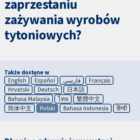
zaprzestaniu
zażywania wyrobów
tytoniowych?
Także dostęne w
English
Español
فارسی
Français
Hrvatski
Deutsch
日本語
Bahasa Malaysia
ไทย
繁體中文
简体中文
Polski
Bahasa Indonesia
हिन्दी