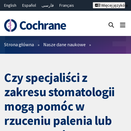
English
Español
فارسی
Français
Więcej języków
Русский
Hrvatski
Deutsch
Bahasa Malaysia
ไทย
繁體中文
简体中文
Close search ✖
Filtry
Strona główna
Nasze dane naukowe
Czy specjaliści z
zakresu stomatologii
mogą pomóc w
rzuceniu palenia lub