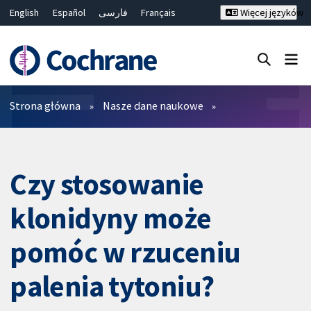
English
Español
فارسی
Français
Więcej języków
Русский
Hrvatski
Deutsch
Bahasa Malaysia
ไทย
繁體中文
简体中文
Close search ✖
Filtry
Strona główna
Nasze dane naukowe
Czy stosowanie
klonidyny może
pomóc w rzuceniu
palenia tytoniu?