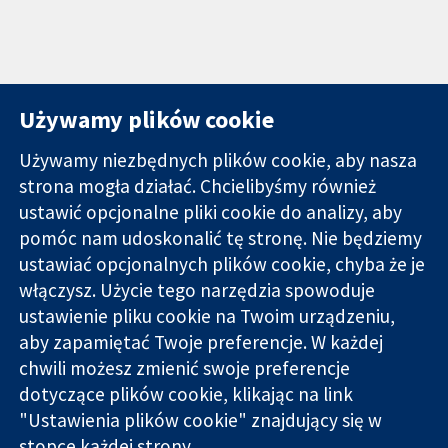
Używamy plików cookie
Używamy niezbędnych plików cookie, aby nasza
strona mogła działać. Chcielibyśmy również
11-13 Cavendish
Kontakt
ustawić opcjonalne pliki cookie do analizy, aby
Square
Nowości
pomóc nam udoskonalić tę stronę. Nie będziemy
Wiarygodne dane
Londyn
Biuro
ustawiać opcjonalnych plików cookie, chyba że je
naukowe.
W1G 0AN
prasowe
Świadome
Wielka Brytania
O nas
włączysz. Użycie tego narzędzia spowoduje
decyzje.
Praca
ustawienie pliku cookie na Twoim urządzeniu,
Lepsze zdrowie.
Cochrane
aby zapamiętać Twoje preferencje. W każdej
Library
chwili możesz zmienić swoje preferencje
dotyczące plików cookie, klikając na link
"Ustawienia plików cookie" znajdujący się w
Cochrane Collaboration to organizacja charytatywna (nr
stopce każdej strony.