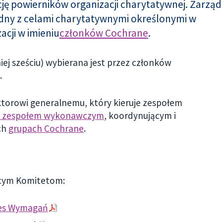
ję powierników organizacji charytatywnej. Zarząd
odny z celami charytatywnymi określonymi w
acji w imieniu
członków Cochrane
.
ej sześciu) wybierana jest przez członków
.
torowi generalnemu, który kieruje zespołem
 zespołem wykonawczym
, koordynującym i
ch
grupach Cochrane
.
ącym Komitetom:
es Wymagań