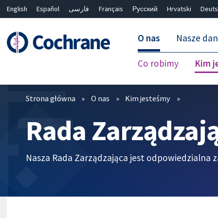
English
Español
فارسی
Français
Русский
Hrvatski
Deuts
O nas
Nasze da
Co robimy
Kim j
Filtry
Strona główna
O nas
Kim jesteśmy
Rada Zarządzaj
Nasza Rada Zarządzająca jest odpowiedzialna z