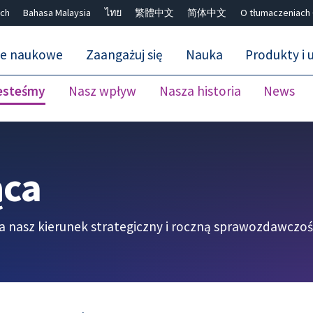
ch
Bahasa Malaysia
ไทย
繁體中文
简体中文
O tłumaczeniach
ne naukowe
Zaangażuj się
Nauka
Produkty i u
esteśmy
Nasz wpływ
Nasza historia
News
Close search ✖
ąca
a nasz kierunek strategiczny i roczną sprawozdawczo