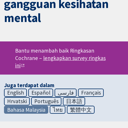
gangguan kesihatan
mental
Bantu menambah baik Ringkasan
Cochrane –
lengkapkan survey ringkas
ini
Juga terdapat dalam
English
Español
فارسی
Français
Hrvatski
Português
日本語
Bahasa Malaysia
ไทย
繁體中文