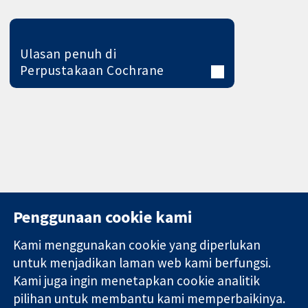
Ulasan penuh di
Perpustakaan Cochrane
Penggunaan cookie kami
Kami menggunakan cookie yang diperlukan
11-13 Cavendish
Hubungi kita
untuk menjadikan laman web kami berfungsi.
Square
Berita
Kami juga ingin menetapkan cookie analitik
Bukti yang
London
Pejabat
pilihan untuk membantu kami memperbaikinya.
dipercayai.
W1G 0AN
akhbar