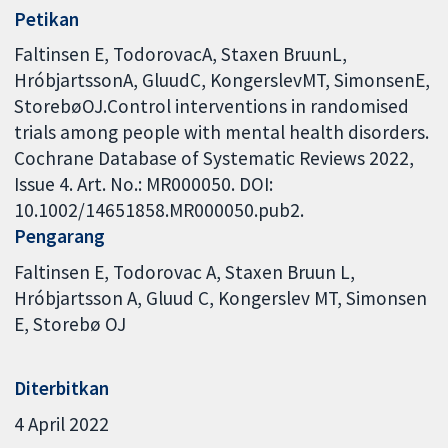
Petikan
Faltinsen E, TodorovacA, Staxen BruunL,
HróbjartssonA, GluudC, KongerslevMT, SimonsenE,
StorebøOJ.Control interventions in randomised
trials among people with mental health disorders.
Cochrane Database of Systematic Reviews 2022,
Issue 4. Art. No.: MR000050. DOI:
10.1002/14651858.MR000050.pub2.
Pengarang
Faltinsen E
Todorovac A
Staxen Bruun L
Hróbjartsson A
Gluud C
Kongerslev MT
Simonsen
E
Storebø OJ
Diterbitkan
4 April 2022