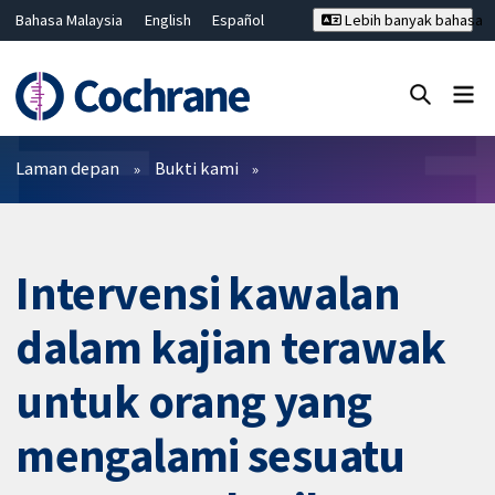
Bahasa Malaysia
English
Español
Lebih banyak bahasa
فارسی
Français
Русский
Hrvatski
Deutsch
ไทย
繁體中文
简体中文
Tutup carian ✖
Penapis
Laman depan
Bukti kami
Intervensi kawalan
dalam kajian terawak
untuk orang yang
mengalami sesuatu