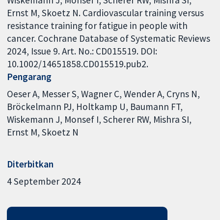
Ernst M, Skoetz N. Cardiovascular training versus
resistance training for fatigue in people with
cancer. Cochrane Database of Systematic Reviews
2024, Issue 9. Art. No.: CD015519. DOI:
10.1002/14651858.CD015519.pub2.
Pengarang
Oeser A
Messer S
Wagner C
Wender A
Cryns N
Bröckelmann PJ
Holtkamp U
Baumann FT
Wiskemann J
Monsef I
Scherer RW
Mishra SI
Ernst M
Skoetz N
Diterbitkan
4 September 2024