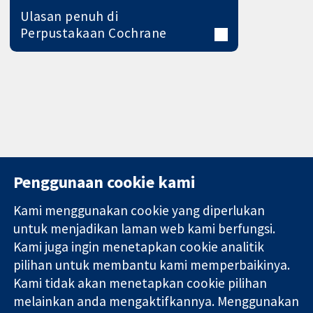
Ulasan penuh di
Perpustakaan Cochrane
Penggunaan cookie kami
Kami menggunakan cookie yang diperlukan
11-13 Cavendish
Hubungi kita
untuk menjadikan laman web kami berfungsi.
Square
Berita
Kami juga ingin menetapkan cookie analitik
Bukti yang
London
Pejabat
pilihan untuk membantu kami memperbaikinya.
dipercayai.
W1G 0AN
akhbar
keputusan
Kami tidak akan menetapkan cookie pilihan
United Kingdom
Perihal Kami
termaklum
Pekerjaan
melainkan anda mengaktifkannya. Menggunakan
Kesihatan yang
Cochrane