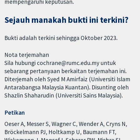
mempengaruhi keputusan.
Sejauh manakah bukti ini terkini?
Bukti adalah terkini sehingga Oktober 2023.
Nota terjemahan
Sila hubungi cochrane@rumc.edu.my untuk
sebarang pertanyaan berkaitan terjemahan ini.
Diterjemah oleh Syed M Amirfaiz (Universiti Islam
Antarabangsa Malaysia Kuantan). Disunting oleh
Shazlin Shaharudin (Universiti Sains Malaysia).
Petikan
Oeser A, Messer S, Wagner C, Wender A, Cryns N,
Bröckelmann PJ, Holtkamp U, Baumann FT,
Wiskemann J, Monsef I, Scherer RW, Mishra SI,