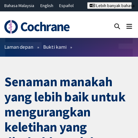
Bahasa Malaysia
English
Español
Lebih banyak bahasa
فارسی
Français
Русский
Hrvatski
Deutsch
ไทย
繁體中文
简体中文
Tutup carian ✖
Penapis
Laman depan
Bukti kami
Senaman manakah
yang lebih baik untuk
mengurangkan
keletihan yang