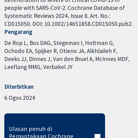
people with SARS-CoV-2. Cochrane Database of
Systematic Reviews 2024, Issue 8. Art. No.:
CD015050. DOI: 10.1002/14651858.CD015050.pub2.
Pengarang
De Rop L
Bos DAG
Stegeman I
Holtman G
Ochodo EA
Spijker R
Otieno JA
Alkhlaileh F
Deeks JJ
Dinnes J
Van den Bruel A
McInnes MDF
Leeflang MMG
Verbakel JY
Diterbitkan
6 Ogos 2024
Ulasan penuh di
Perpustakaan Cochrane