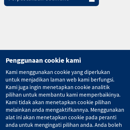
Penggunaan cookie kami
Kami menggunakan cookie yang diperlukan
11-13 Cavendish
Hubungi kita
untuk menjadikan laman web kami berfungsi.
Square
Berita
Kami juga ingin menetapkan cookie analitik
Bukti yang
London
Pejabat
pilihan untuk membantu kami memperbaikinya.
dipercayai.
W1G 0AN
akhbar
keputusan
Kami tidak akan menetapkan cookie pilihan
United Kingdom
Perihal Kami
termaklum
Pekerjaan
melainkan anda mengaktifkannya. Menggunakan
Kesihatan yang
Cochrane
alat ini akan menetapkan cookie pada peranti
lebih baik
Library
anda untuk mengingati pilihan anda. Anda boleh