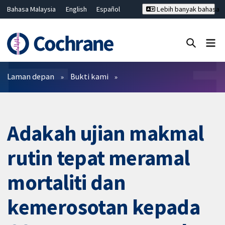
Bahasa Malaysia
English
Español
Lebih banyak bahasa
فارسی
Français
Русский
Hrvatski
Deutsch
ไทย
繁體中文
简体中文
Tutup carian ✖
Penapis
Laman depan
Bukti kami
Adakah ujian makmal
rutin tepat meramal
mortaliti dan
kemerosotan kepada