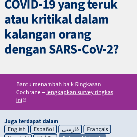
COVID-19 yang teruk
atau kritikal dalam
kalangan orang
dengan SARS-CoV-2?
Bantu menambah baik Ringkasan
Cochrane –
lengkapkan survey ringkas
ini
Juga terdapat dalam
English
Español
فارسی
Français