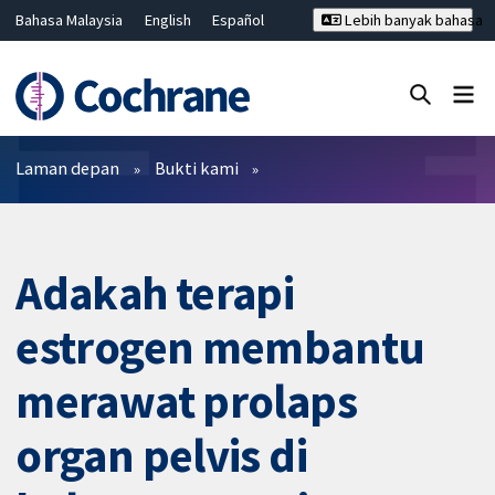
Bahasa Malaysia
English
Español
Lebih banyak bahasa
فارسی
Français
Русский
Hrvatski
Deutsch
ไทย
繁體中文
简体中文
Tutup carian ✖
Penapis
Laman depan
Bukti kami
Adakah terapi
estrogen membantu
merawat prolaps
organ pelvis di