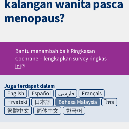
kalangan wanita pasca
menopaus?
Bantu menambah baik Ringkasan
Cochrane –
lengkapkan survey ringkas
ini
Juga terdapat dalam
English
Español
فارسی
Français
Hrvatski
日本語
Bahasa Malaysia
ไทย
繁體中文
简体中文
한국어