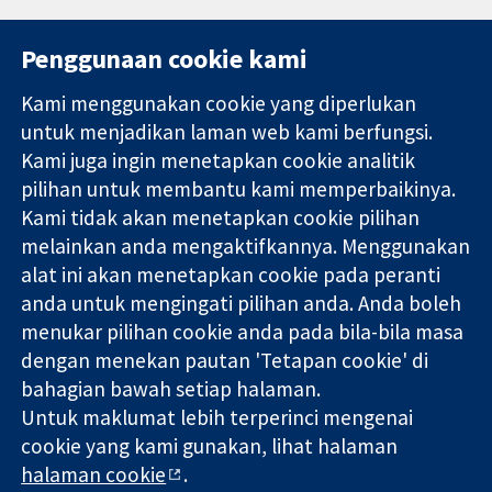
Penggunaan cookie kami
Kami menggunakan cookie yang diperlukan
11-13 Cavendish
Hubungi kita
untuk menjadikan laman web kami berfungsi.
Square
Berita
Kami juga ingin menetapkan cookie analitik
Bukti yang
London
Pejabat
pilihan untuk membantu kami memperbaikinya.
dipercayai.
W1G 0AN
akhbar
keputusan
United Kingdom
Perihal Kami
Kami tidak akan menetapkan cookie pilihan
termaklum
Pekerjaan
melainkan anda mengaktifkannya. Menggunakan
Kesihatan yang
Cochrane
alat ini akan menetapkan cookie pada peranti
lebih baik
Library
anda untuk mengingati pilihan anda. Anda boleh
menukar pilihan cookie anda pada bila-bila masa
dengan menekan pautan 'Tetapan cookie' di
Kolaborasi Cochrane ialah sebuah badan amal (no. 1045921) dan
bahagian bawah setiap halaman.
sebuah syarikat terhad oleh jaminan (no. 03044323) yang
Untuk maklumat lebih terperinci mengenai
berdaftar di England & Wales. Nombor pendaftaran VAT GB 718
2127 49.
cookie yang kami gunakan, lihat halaman
halaman cookie
.
Hak Cipta © 2026 Kolabrasi Cochrane