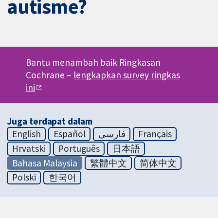
autisme?
Bantu menambah baik Ringkasan
Cochrane –
lengkapkan survey ringkas
ini
Juga terdapat dalam
English
Español
فارسی
Français
Hrvatski
Português
日本語
Bahasa Malaysia
繁體中文
简体中文
Polski
한국어