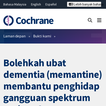
Bahasa Malaysia
English
Español
Lebih banyak bahasa
فارسی
Français
Русский
Hrvatski
Deutsch
ไทย
繁體中文
简体中文
Tutup carian ✖
Penapis
Laman depan
Bukti kami
Bolehkah ubat
dementia (memantine)
membantu penghidap
gangguan spektrum