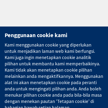
Penggunaan cookie kami
Kami menggunakan cookie yang diperlukan
11-13 Cavendish
Hubungi kita
untuk menjadikan laman web kami berfungsi.
Square
Berita
Kami juga ingin menetapkan cookie analitik
Bukti yang
London
Pejabat
pilihan untuk membantu kami memperbaikinya.
dipercayai.
W1G 0AN
akhbar
keputusan
United Kingdom
Perihal Kami
Kami tidak akan menetapkan cookie pilihan
termaklum
Pekerjaan
melainkan anda mengaktifkannya. Menggunakan
Kesihatan yang
Cochrane
alat ini akan menetapkan cookie pada peranti
lebih baik
Library
anda untuk mengingati pilihan anda. Anda boleh
menukar pilihan cookie anda pada bila-bila masa
dengan menekan pautan 'Tetapan cookie' di
Kolaborasi Cochrane ialah sebuah badan amal (no. 1045921) dan
bahagian bawah setiap halaman.