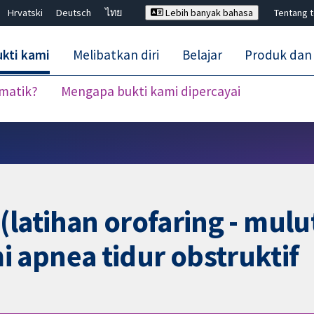
Hrvatski
Deutsch
ไทย
Lebih banyak bahasa
Tentang 
kti kami
Melibatkan diri
Belajar
Produk dan
ematik?
Mengapa bukti kami dipercayai
Tutup carian ✖
(latihan orofaring - mul
 apnea tidur obstruktif