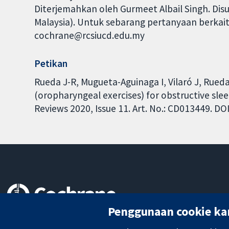
Diterjemahkan oleh Gurmeet Albail Singh. Disu
Malaysia). Untuk sebarang pertanyaan berkait
cochrane@rcsiucd.edu.my
Petikan
Rueda J-R, Mugueta-Aguinaga I, Vilaró J, Rued
(oropharyngeal exercises) for obstructive sl
Reviews 2020, Issue 11. Art. No.: CD013449. 
Penggunaan cookie ka
Bukti yang dipercayai.