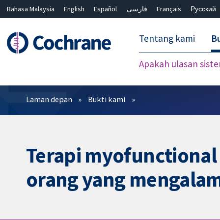
Bahasa Malaysia
English
Español
فارسی
Français
Русский
繁體中文
简体中文
Tentang kami
Bu
Apakah ulasan sist
Penapis
Laman depan
Bukti kami
Terapi myofunctional 
orang yang mengalami