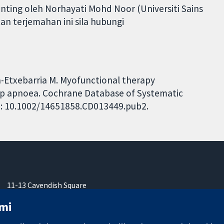
nting oleh Norhayati Mohd Noor (Universiti Sains
an terjemahan ini sila hubungi
a-Etxebarria M. Myofunctional therapy
eep apnoea. Cochrane Database of Systematic
DOI: 10.1002/14651858.CD013449.pub2.
11-13 Cavendish Square
London
mi
W1G 0AN
United Kingdom