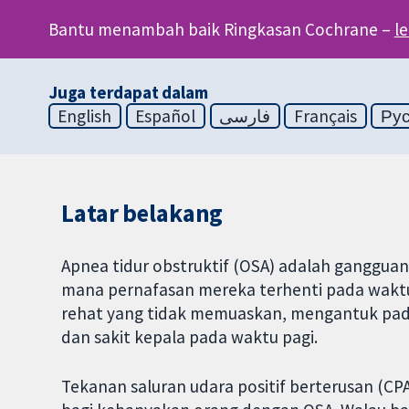
Bantu menambah baik Ringkasan Cochrane –
l
Juga terdapat dalam
English
Español
فارسی
Français
Ру
Latar belakang
Apnea tidur obstruktif (OSA) adalah ganggua
mana pernafasan mereka terhenti pada wak
rehat yang tidak memuaskan, mengantuk pada 
dan sakit kepala pada waktu pagi.
Tekanan saluran udara positif berterusan (CP