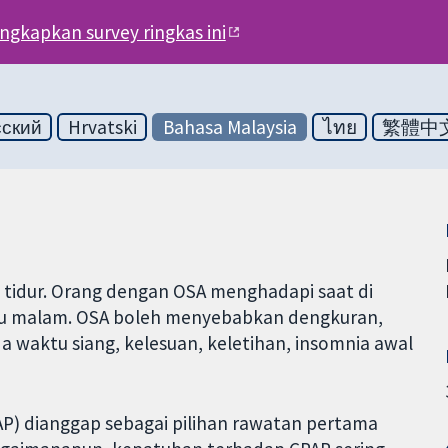
engkapkan survey ringkas ini
сский
Hrvatski
Bahasa Malaysia
ไทย
繁體中
n tidur. Orang dengan OSA menghadapi saat di
tu malam. OSA boleh menyebabkan dengkuran,
waktu siang, kelesuan, keletihan, insomnia awal
AP) dianggap sebagai pilihan rawatan pertama