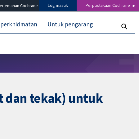
Log masuk
Perpustakaan Cochrane
terjemahan Cochrane
 perkhidmatan
Untuk pengarang
ut dan tekak) untuk