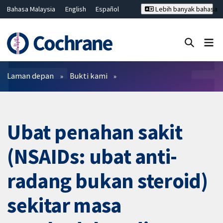
Bahasa Malaysia
English
Español
Lebih banyak bahasa
فارسی
Français
Русский
Hrvatski
Deutsch
ไทย
繁體中文
简体中文
Tutup carian ✖
Penapis
Laman depan
Bukti kami
Ubat penahan sakit
(NSAIDs: ubat anti-
radang bukan steroid)
sekitar masa