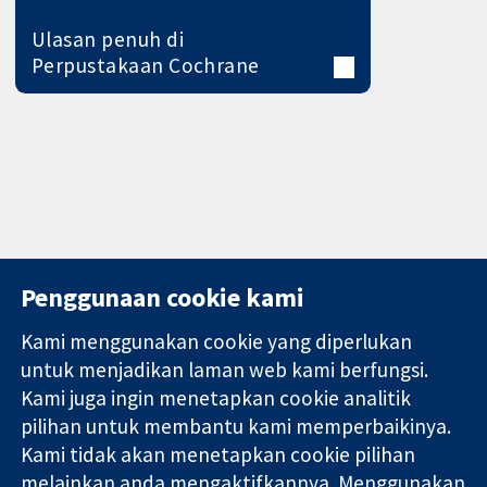
Ulasan penuh di
Perpustakaan Cochrane
Penggunaan cookie kami
Kami menggunakan cookie yang diperlukan
11-13 Cavendish
Hubungi kita
untuk menjadikan laman web kami berfungsi.
Square
Berita
Kami juga ingin menetapkan cookie analitik
Bukti yang
London
Pejabat
pilihan untuk membantu kami memperbaikinya.
dipercayai.
W1G 0AN
akhbar
keputusan
United Kingdom
Perihal Kami
Kami tidak akan menetapkan cookie pilihan
termaklum
Pekerjaan
melainkan anda mengaktifkannya. Menggunakan