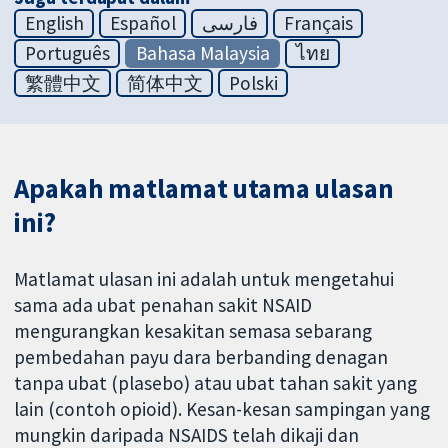
English
Español
فارسی
Français
Português
Bahasa Malaysia
ไทย
繁體中文
简体中文
Polski
Apakah matlamat utama ulasan
ini?
Matlamat ulasan ini adalah untuk mengetahui
sama ada ubat penahan sakit NSAID
mengurangkan kesakitan semasa sebarang
pembedahan payu dara berbanding denagan
tanpa ubat (plasebo) atau ubat tahan sakit yang
lain (contoh opioid). Kesan-kesan sampingan yang
mungkin daripada NSAIDS telah dikaji dan