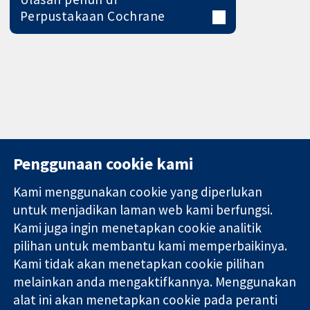
Perpustakaan Cochrane
Penggunaan cookie kami
Kami menggunakan cookie yang diperlukan
11-13 Cavendish
Hubungi kita
untuk menjadikan laman web kami berfungsi.
Square
Berita
Kami juga ingin menetapkan cookie analitik
Bukti yang
London
Pejabat
pilihan untuk membantu kami memperbaikinya.
dipercayai.
W1G 0AN
akhbar
keputusan
United Kingdom
Perihal Kami
Kami tidak akan menetapkan cookie pilihan
termaklum
Pekerjaan
melainkan anda mengaktifkannya. Menggunakan
Kesihatan yang
Cochrane
alat ini akan menetapkan cookie pada peranti
lebih baik
Library