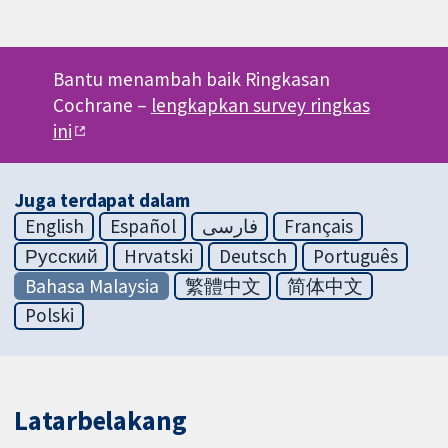
Bantu menambah baik Ringkasan
Cochrane –
lengkapkan survey ringkas
ini
Juga terdapat dalam
English
Español
فارسی
Français
Русский
Hrvatski
Deutsch
Português
Bahasa Malaysia
繁體中文
简体中文
Polski
Latarbelakang