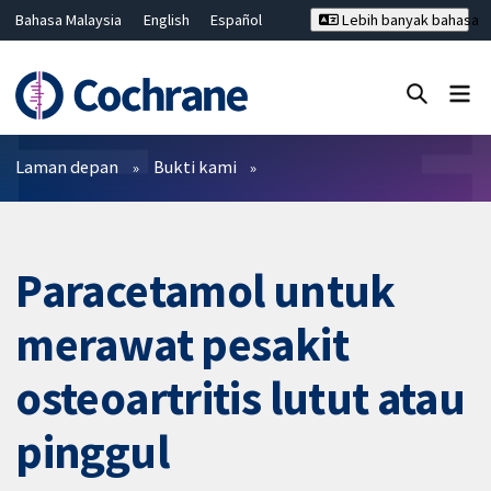
Bahasa Malaysia
English
Español
Lebih banyak bahasa
فارسی
Français
Русский
Hrvatski
Deutsch
ไทย
繁體中文
简体中文
Tutup carian ✖
Penapis
Laman depan
Bukti kami
Paracetamol untuk
merawat pesakit
osteoartritis lutut atau
pinggul