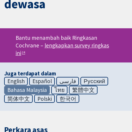
dewasa
Bantu menambah baik Ringkasan
Cochrane –
lengkapkan survey ringkas
ini
Juga terdapat dalam
English
Español
فارسی
Русский
Bahasa Malaysia
ไทย
繁體中文
简体中文
Polski
한국어
Perkara asas