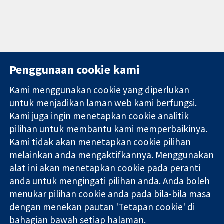
Penggunaan cookie kami
Kami menggunakan cookie yang diperlukan
11-13 Cavendish
Hubungi kita
untuk menjadikan laman web kami berfungsi.
Square
Berita
Kami juga ingin menetapkan cookie analitik
Bukti yang
London
Pejabat
pilihan untuk membantu kami memperbaikinya.
dipercayai.
W1G 0AN
akhbar
keputusan
United Kingdom
Perihal Kami
Kami tidak akan menetapkan cookie pilihan
termaklum
Pekerjaan
melainkan anda mengaktifkannya. Menggunakan
Kesihatan yang
Cochrane
alat ini akan menetapkan cookie pada peranti
lebih baik
Library
anda untuk mengingati pilihan anda. Anda boleh
menukar pilihan cookie anda pada bila-bila masa
dengan menekan pautan 'Tetapan cookie' di
Kolaborasi Cochrane ialah sebuah badan amal (no. 1045921) dan
bahagian bawah setiap halaman.
sebuah syarikat terhad oleh jaminan (no. 03044323) yang