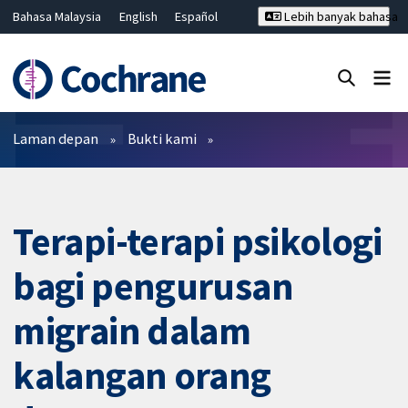
Bahasa Malaysia
English
Español
Lebih banyak bahasa
فارسی
Français
Русский
Hrvatski
Deutsch
ไทย
繁體中文
简体中文
Tutup carian ✖
Penapis
Laman depan
Bukti kami
Terapi-terapi psikologi
bagi pengurusan
migrain dalam
kalangan orang