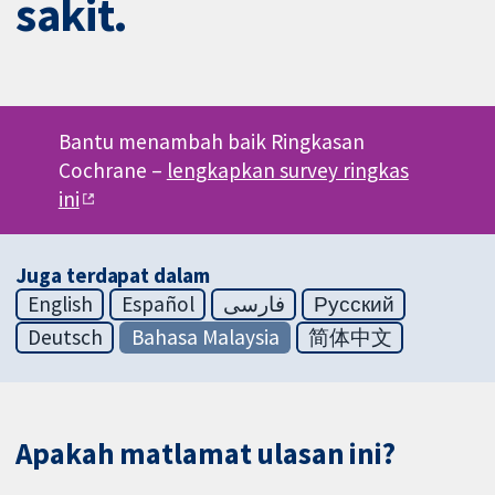
sakit.
Bantu menambah baik Ringkasan
Cochrane –
lengkapkan survey ringkas
ini
Juga terdapat dalam
English
Español
فارسی
Русский
Deutsch
Bahasa Malaysia
简体中文
Apakah matlamat ulasan ini?