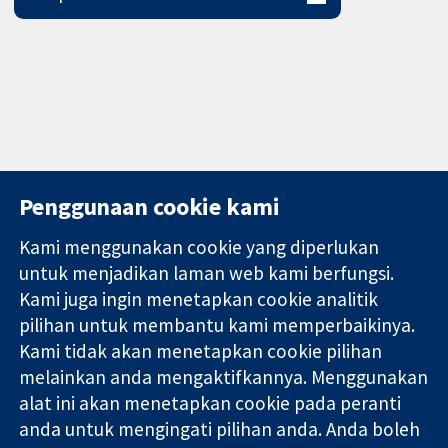
Penggunaan cookie kami
Kami menggunakan cookie yang diperlukan
11-13 Cavendish
Hubungi kita
untuk menjadikan laman web kami berfungsi.
Square
Berita
Kami juga ingin menetapkan cookie analitik
Bukti yang
London
Pejabat
dipercayai.
pilihan untuk membantu kami memperbaikinya.
W1G 0AN
akhbar
keputusan
United Kingdom
Perihal Kami
Kami tidak akan menetapkan cookie pilihan
termaklum
Pekerjaan
melainkan anda mengaktifkannya. Menggunakan
Kesihatan yang
Cochrane
alat ini akan menetapkan cookie pada peranti
lebih baik
Library
anda untuk mengingati pilihan anda. Anda boleh