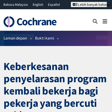
Bahasa Malaysia
English
Español
Lebih banyak bahasa
فارسی
Français
Русский
Hrvatski
Deutsch
ไทย
繁體中文
简体中文
Tutup carian ✖
Penapis
Laman depan
Bukti kami
Keberkesanan
penyelarasan program
kembali bekerja bagi
pekerja yang bercuti