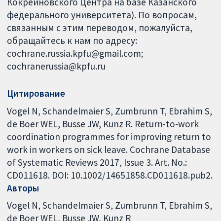
Кокрейновского Центра на базе Казанского
федерального университета). По вопросам,
связанным с этим переводом, пожалуйста,
обращайтесь к нам по адресу:
cochrane.russia.kpfu@gmail.com;
cochranerussia@kpfu.ru
Цитирование
Vogel N, Schandelmaier S, Zumbrunn T, Ebrahim S,
de Boer WEL, Busse JW, Kunz R. Return-to-work
coordination programmes for improving return to
work in workers on sick leave. Cochrane Database
of Systematic Reviews 2017, Issue 3. Art. No.:
CD011618. DOI: 10.1002/14651858.CD011618.pub2.
Авторы
Vogel N
Schandelmaier S
Zumbrunn T
Ebrahim S
de Boer WEL
Busse JW
Kunz R