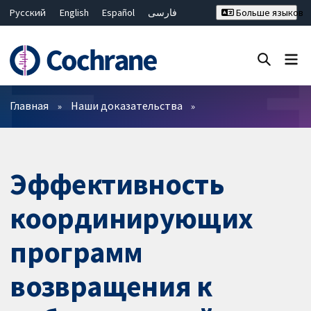
Русский
English
Español
فارسی
Больше языков
Français
Hrvatski
Deutsch
Bahasa Malaysia
ไทย
繁體中文
简体中文
Закрыть поиск ✖
Фильтры
Главная
Наши доказательства
Эффективность
координирующих
программ
возвращения к