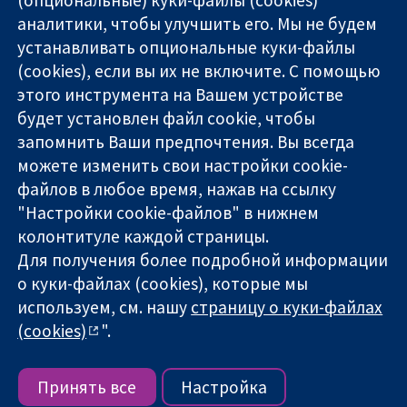
аналитики, чтобы улучшить его. Мы не будем
11-13 Cavendish
Связаться с
устанавливать опциональные куки-файлы
Square
нами
(cookies), если вы их не включите. С помощью
Надёжные
London
Новости
этого инструмента на Вашем устройстве
доказательства
W1G 0AN
Пресс-
Информированные
будет установлен файл cookie, чтобы
United Kingdom
служба
решения
О нас
запомнить Ваши предпочтения. Вы всегда
Во благо
Работа
можете изменить свои настройки cookie-
здоровья
Cochrane
файлов в любое время, нажав на ссылку
Library
"Настройки cookie-файлов" в нижнем
колонтитуле каждой страницы.
Для получения более подробной информации
The Cochrane Collaboration is a charity (no. 1045921) and a
о куки-файлах (cookies), которые мы
company limited by guarantee (no. 03044323) registered in
используем, см. нашу
страницу о куки-файлах
England & Wales. VAT registration number GB 718 2127 49.
(cookies)
".
Copyright © 2026 The Cochrane Collaboration
Условия использования веб-сайта
|
Отказ от
ответственности
|
Конфиденциальность
|
Политика
Принять все
Настройка
использования куки-файлов
|
Настройки куки-файлов