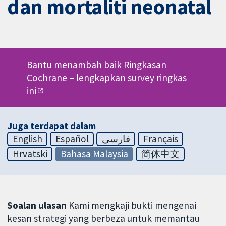
dan mortaliti neonatal
Bantu menambah baik Ringkasan
Cochrane –
lengkapkan survey ringkas
ini
Juga terdapat dalam
English
Español
فارسی
Français
Hrvatski
Bahasa Malaysia
简体中文
Soalan ulasan
Kami mengkaji bukti mengenai
kesan strategi yang berbeza untuk memantau