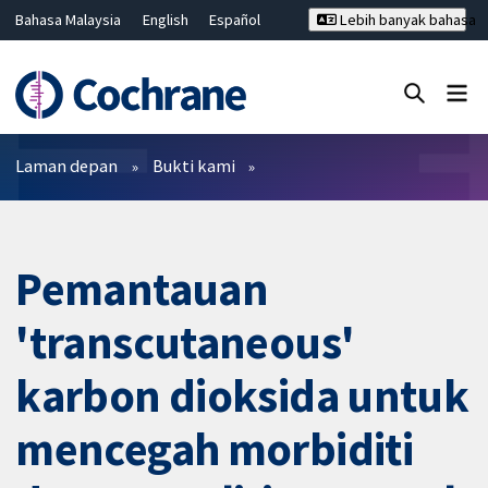
Bahasa Malaysia
English
Español
Lebih banyak bahasa
فارسی
Français
Русский
Hrvatski
Deutsch
ไทย
繁體中文
简体中文
Tutup carian ✖
Penapis
Laman depan
Bukti kami
Pemantauan
'transcutaneous'
karbon dioksida untuk
mencegah morbiditi