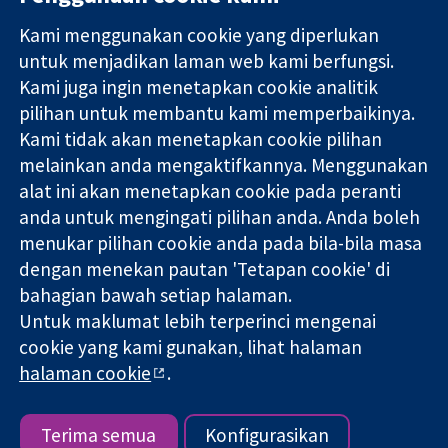
Kami menggunakan cookie yang diperlukan
11-13 Cavendish
Hubungi kita
untuk menjadikan laman web kami berfungsi.
Square
Berita
Kami juga ingin menetapkan cookie analitik
Bukti yang
London
Pejabat
pilihan untuk membantu kami memperbaikinya.
dipercayai.
W1G 0AN
akhbar
keputusan
Kami tidak akan menetapkan cookie pilihan
United Kingdom
Perihal Kami
termaklum
Pekerjaan
melainkan anda mengaktifkannya. Menggunakan
Kesihatan yang
Cochrane
alat ini akan menetapkan cookie pada peranti
lebih baik
Library
anda untuk mengingati pilihan anda. Anda boleh
menukar pilihan cookie anda pada bila-bila masa
dengan menekan pautan 'Tetapan cookie' di
Kolaborasi Cochrane ialah sebuah badan amal (no. 1045921) dan
bahagian bawah setiap halaman.
sebuah syarikat terhad oleh jaminan (no. 03044323) yang
Untuk maklumat lebih terperinci mengenai
berdaftar di England & Wales. Nombor pendaftaran VAT GB 718
2127 49.
cookie yang kami gunakan, lihat halaman
halaman cookie
.
Hak Cipta © 2026 Kolabrasi Cochrane
Terma & Syarat Laman Web
|
Penafian
|
Kerahsiaan
|
Dasar
cookie
|
Tetapan cookie
Terima semua
Konfigurasikan