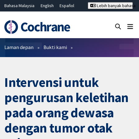
Bahasa Malaysia
English
Español
Lebih banyak bahasa
فارسی
Français
Русский
Hrvatski
Deutsch
ไทย
繁體中文
简体中文
Tutup carian ✖
Penapis
Laman depan
Bukti kami
Intervensi untuk
pengurusan keletihan
pada orang dewasa
dengan tumor otak