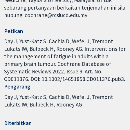
Medicine, Taylor’s University, Malaysia. Untuk
sebarang pertanyaan berkaitan terjemahan ini sila
hubungi cochrane@rcsiucd.edu.my
Petikan
Day J, Yust-Katz S, Cachia D, Wefel J, Tremont
Lukats IW, Bulbeck H, Rooney AG. Interventions for
the management of fatigue in adults with a
primary brain tumour. Cochrane Database of
Systematic Reviews 2022, Issue 9. Art. No.:
CD011376. DOI: 10.1002/14651858.CD011376.pub3.
Pengarang
Day J
Yust-Katz S
Cachia D
Wefel J
Tremont
Lukats IW
Bulbeck H
Rooney AG
Diterbitkan