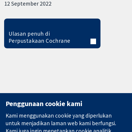
12 September 2022
Ulasan penuh di
Perpustakaan Cochrane
Penggunaan cookie kami
Kami menggunakan cookie yang diperlukan
11-13 Cavendish
Hubungi kita
untuk menjadikan laman web kami berfungsi.
Square
Berita
Kami juga ingin menetapkan cookie analitik
Bukti yang