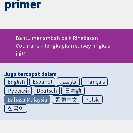
primer
Bantu menambah baik Ringkasan
Cochrane –
lengkapkan survey ringkas
ini
Juga terdapat dalam
English
Español
فارسی
Français
Русский
Deutsch
日本語
Bahasa Malaysia
繁體中文
Polski
한국어