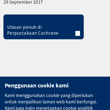
29 September 2017
Ulasan penuh di
Perpustakaan Cochrane
Penggunaan cookie kami
Kami menggunakan cookie yang diperlukan
11-13 Cavendish
Hubungi kita
untuk menjadikan laman web kami berfungsi.
Square
Berita
Kami juga ingin menetapkan cookie analitik
Bukti yang
London
Pejabat