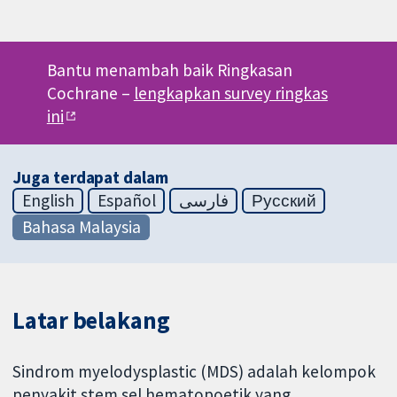
Bantu menambah baik Ringkasan
Cochrane –
lengkapkan survey ringkas
ini
Juga terdapat dalam
English
Español
فارسی
Русский
Bahasa Malaysia
Latar belakang
Sindrom myelodysplastic (MDS) adalah kelompok
penyakit stem sel hematopoetik yang