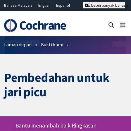
Bahasa Malaysia
English
Español
Lebih banyak bahasa
فارسی
Français
Русский
Hrvatski
Deutsch
ไทย
繁體中文
简体中文
Tutup carian ✖
Penapis
Laman depan
Bukti kami
Pembedahan untuk
jari picu
Bantu menambah baik Ringkasan